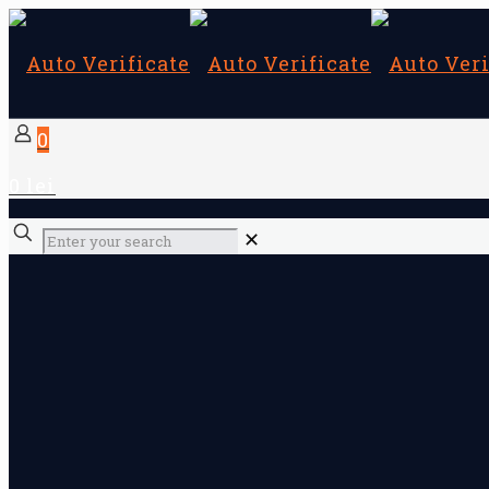
0
0 lei
✕