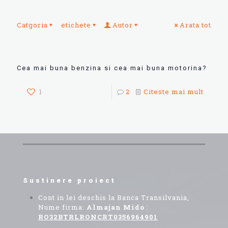
Catgoria
etichete
Autor
Arata tot
Cea mai buna benzina si cea mai buna motorina?
1
2
Citeste mai mult
Sustinere proiect
Cont in lei deschis la Banca Transilvania,
Nume firma:
Almajan Mido
:
RO32BTRLRONCRT0356964901