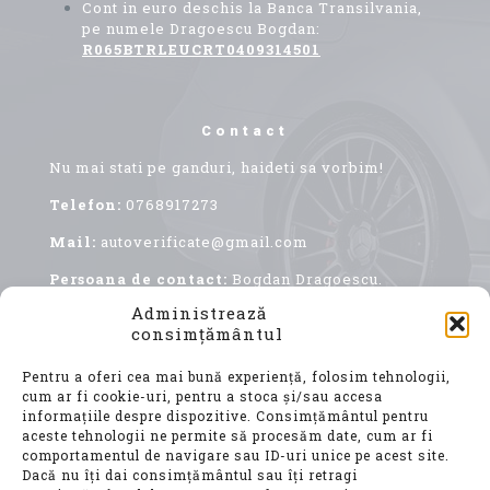
Cont in euro deschis la Banca Transilvania,
pe numele Dragoescu Bogdan:
R065BTRLEUCRT0409314501
Contact
Nu mai stati pe ganduri, haideti sa vorbim!
Telefon:
0768917273
Mail:
autoverificate@gmail.com
Persoana de contact:
Bogdan Dragoescu.
Administrează
consimțământul
Pentru a oferi cea mai bună experiență, folosim tehnologii,
cum ar fi cookie-uri, pentru a stoca și/sau accesa
informațiile despre dispozitive. Consimțământul pentru
aceste tehnologii ne permite să procesăm date, cum ar fi
comportamentul de navigare sau ID-uri unice pe acest site.
Achiziționarea unui autoturism second hand, este
Dacă nu îți dai consimțământul sau îți retragi
o decizie importantă, care implică nu doar o