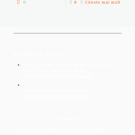
0
8
Citeste mai mult
Sustinere proiect
Cont in lei deschis la Banca Transilvania,
Nume firma:
Almajan Mido
:
RO32BTRLRONCRT0356964901
Cont in euro deschis la Banca Transilvania,
pe numele Dragoescu Bogdan:
R065BTRLEUCRT0409314501
Contact
Nu mai stati pe ganduri, haideti sa vorbim!