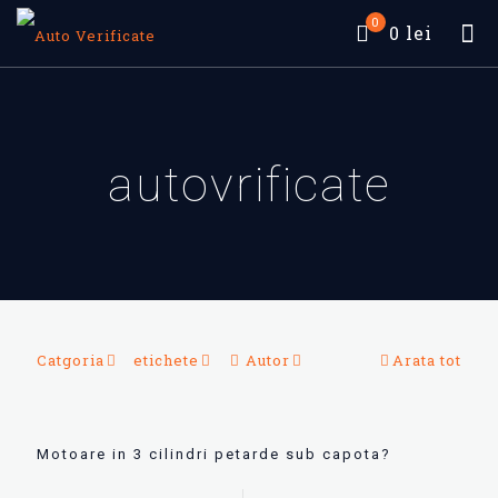
0
0 lei
autovrificate
Catgoria
etichete
Autor
Arata tot
Motoare in 3 cilindri petarde sub capota?