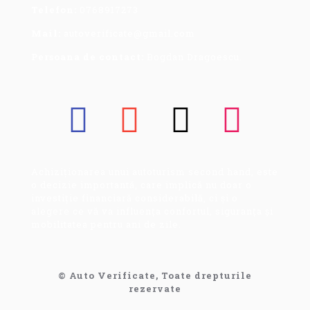
Telefon:
0768917273
Mail:
autoverificate@gmail.com
Persoana de contact:
Bogdan Dragoescu.
Achiziționarea unui autoturism second hand, este
o decizie importantă, care implică nu doar o
investiție financiară considerabilă, ci și o
alegere ce vă va influența confortul, siguranța și
mobilitatea pentru ani de zile.
© Auto Verificate, Toate drepturile
rezervate