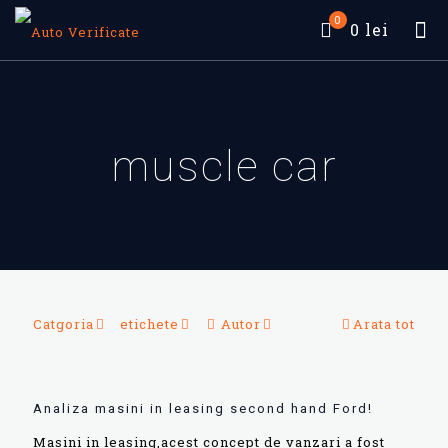
0
0 lei
muscle car
Catgoria
etichete
Autor
Arata tot
Analiza masini in leasing second hand Ford!
Masini in leasing,acest concept de vanzari a fost