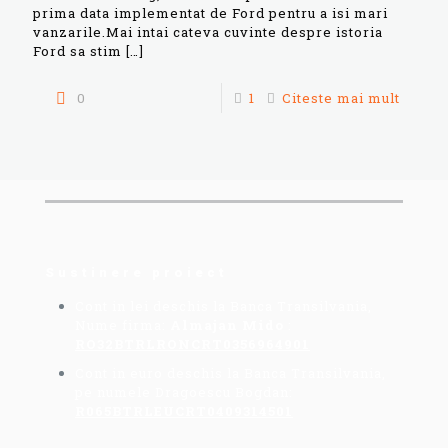
prima data implementat de Ford pentru a isi mari
vanzarile.Mai intai cateva cuvinte despre istoria
Ford sa stim
[…]
0
1
Citeste mai mult
Sustinere proiect
Cont in lei deschis la Banca Transilvania,
Nume firma:
Almajan Mido
:
RO32BTRLRONCRT0356964901
Cont in euro deschis la Banca Transilvania,
pe numele Dragoescu Bogdan:
R065BTRLEUCRT0409314501