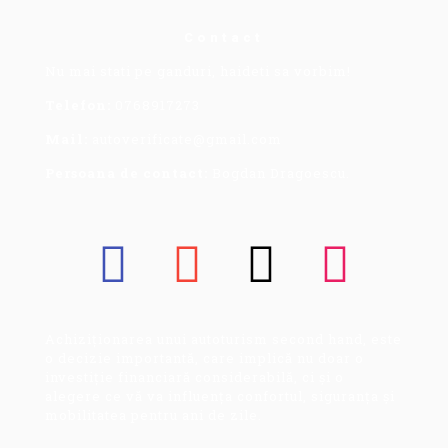
Contact
Nu mai stati pe ganduri, haideti sa vorbim!
Telefon:
0768917273
Mail:
autoverificate@gmail.com
Persoana de contact:
Bogdan Dragoescu.
Achiziționarea unui autoturism second hand, este
o decizie importantă, care implică nu doar o
investiție financiară considerabilă, ci și o
alegere ce vă va influența confortul, siguranța și
mobilitatea pentru ani de zile.