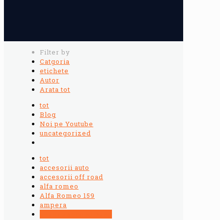
Filter by
Catgoria
etichete
Autor
Arata tot
tot
Blog
Noi pe Youtube
uncategorized
tot
accesorii auto
accesorii off road
alfa romeo
Alfa Romeo 159
ampera
analiza second hand