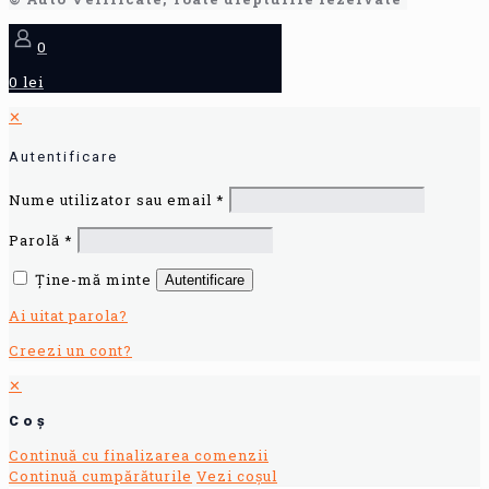
0
0 lei
✕
Autentificare
Nume utilizator sau email
*
Parolă
*
Ține-mă minte
Autentificare
Ai uitat parola?
Creezi un cont?
✕
Coș
Continuă cu finalizarea comenzii
Continuă cumpărăturile
Vezi coșul