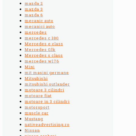
mazda 2
mazda 3
mazda 6
mecanic auto
mecanici auto
mercedes
mercedes c 180
Mercedes e class
Mercedes Glk
Mercedes s class
mercedes w176
Mini
mit masini germane
Mitsubishi
mitsubishi outlander
motoare 3 cilindri
motoare fiat
motoare in 3 cilindri
motorsport
muscle car
Mustang
nativeadvertising.ro
Nissan
nissan qashqai