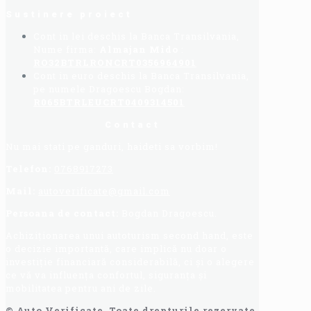
Sustinere proiect
Cont in lei deschis la Banca Transilvania,
Nume firma:
Almajan Mido
:
RO32BTRLRONCRT0356964901
Cont in euro deschis la Banca Transilvania,
pe numele Dragoescu Bogdan:
R065BTRLEUCRT0409314501
Contact
Nu mai stati pe ganduri, haideti sa vorbim!
Telefon:
0768917273
Mail:
autoverificate@gmail.com
Persoana de contact:
Bogdan Dragoescu.
Achiziționarea unui autoturism second hand, este
o decizie importantă, care implică nu doar o
investiție financiară considerabilă, ci și o alegere
ce vă va influența confortul, siguranța și
mobilitatea pentru ani de zile.
© Auto Verificate, Toate drepturile rezervate