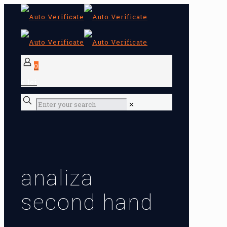
0
0 lei
✕
analiza
second hand