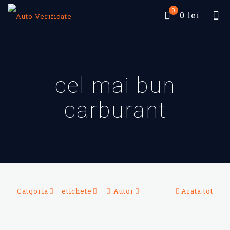
0
0 lei
cel mai bun
carburant
Catgoria
etichete
Autor
Arata tot