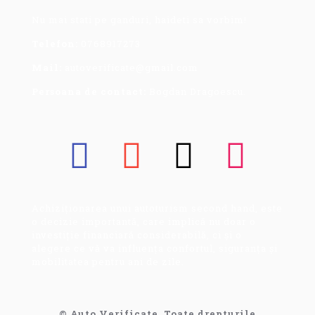
Nu mai stati pe ganduri, haideti sa vorbim!
Telefon:
0768917273
Mail:
autoverificate@gmail.com
Persoana de contact:
Bogdan Dragoescu.
Achiziționarea unui autoturism second hand, este
o decizie importantă, care implică nu doar o
investiție financiară considerabilă, ci și o
alegere ce vă va influența confortul, siguranța și
mobilitatea pentru ani de zile.
© Auto Verificate, Toate drepturile