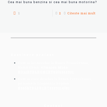
Cea mai buna benzina si cea mai buna motorina?
1
2
Citeste mai mult
Sustinere proiect
Cont in lei deschis la Banca Transilvania,
Nume firma:
Almajan Mido
:
RO32BTRLRONCRT0356964901
Cont in euro deschis la Banca Transilvania,
pe numele Dragoescu Bogdan:
R065BTRLEUCRT0409314501
Contact