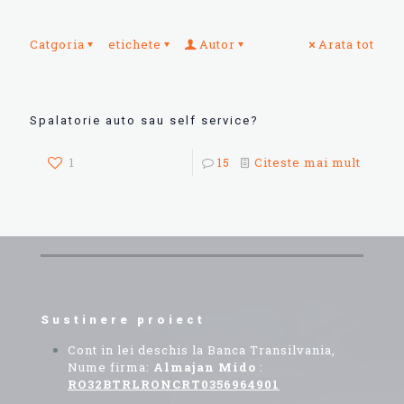
Catgoria
etichete
Autor
Arata tot
Spalatorie auto sau self service?
1
15
Citeste mai mult
Sustinere proiect
Cont in lei deschis la Banca Transilvania,
Nume firma:
Almajan Mido
:
RO32BTRLRONCRT0356964901