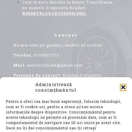
Cont in euro deschis la Banca Transilvania,
pe numele Dragoescu Bogdan:
R065BTRLEUCRT0409314501
Contact
Nu mai stati pe ganduri, haideti sa vorbim!
Telefon:
0768917273
Mail:
autoverificate@gmail.com
Persoana de contact:
Bogdan Dragoescu.
Administrează
consimțământul
Pentru a oferi cea mai bună experiență, folosim tehnologii,
cum ar fi cookie-uri, pentru a stoca și/sau accesa
informațiile despre dispozitive. Consimțământul pentru
aceste tehnologii ne permite să procesăm date, cum ar fi
comportamentul de navigare sau ID-uri unice pe acest site.
Achiziționarea unui autoturism second hand, este
Dacă nu îți dai consimțământul sau îți retragi
o decizie importantă, care implică nu doar o