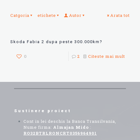
Catgoria
etichete
Autor
Arata tot
Skoda Fabia 2 dupa peste 300.000km?
0
2
Citeste mai mult
Sustinere proiect
Cont in lei deschis la Banca Transilvania,
Nume firma:
Almajan Mido
:
RO32BTRLRONCRT0356964901