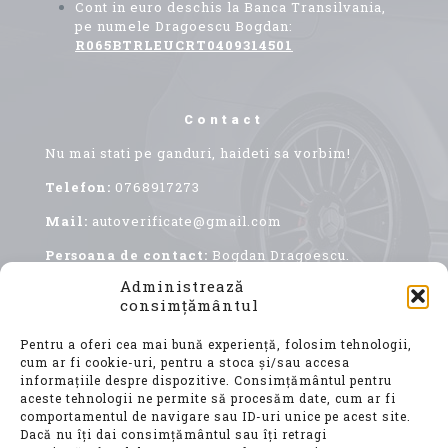
Cont in euro deschis la Banca Transilvania,
pe numele Dragoescu Bogdan:
R065BTRLEUCRT0409314501
Contact
Nu mai stati pe ganduri, haideti sa vorbim!
Telefon:
0768917273
Mail:
autoverificate@gmail.com
Persoana de contact:
Bogdan Dragoescu.
Administrează
consimțământul
Pentru a oferi cea mai bună experiență, folosim tehnologii,
cum ar fi cookie-uri, pentru a stoca și/sau accesa
informațiile despre dispozitive. Consimțământul pentru
aceste tehnologii ne permite să procesăm date, cum ar fi
comportamentul de navigare sau ID-uri unice pe acest site.
Achiziționarea unui autoturism second hand, este
Dacă nu îți dai consimțământul sau îți retragi
o decizie importantă, care implică nu doar o