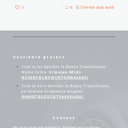
0
6
Citeste mai mult
Sustinere proiect
Cont in lei deschis la Banca Transilvania,
Nume firma:
Almajan Mido
:
RO32BTRLRONCRT0356964901
Cont in euro deschis la Banca Transilvania,
pe numele Dragoescu Bogdan:
R065BTRLEUCRT0409314501
Contact
Nu mai stati pe ganduri, haideti sa vorbim!