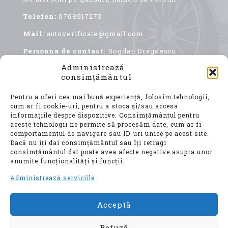
Telefon:
0768917273
Mail:
autoverificate@gmail.com
Persoana de contact:
Bogdan Dragoescu.
Administrează
consimțământul
Pentru a oferi cea mai bună experiență, folosim tehnologii,
cum ar fi cookie-uri, pentru a stoca și/sau accesa
informațiile despre dispozitive. Consimțământul pentru
aceste tehnologii ne permite să procesăm date, cum ar fi
comportamentul de navigare sau ID-uri unice pe acest site.
Achiziționarea unui autoturism second hand, este
Dacă nu îți dai consimțământul sau îți retragi
o decizie importantă, care implică nu doar o
consimțământul dat poate avea afecte negative asupra unor
investiție financiară considerabilă, ci și o
anumite funcționalități și funcții.
alegere ce vă va influența confortul, siguranța și
mobilitatea pentru ani de zile.
Administrează serviciile
Acceptă
© Auto Verificate, Toate drepturile
rezervate
Refuză