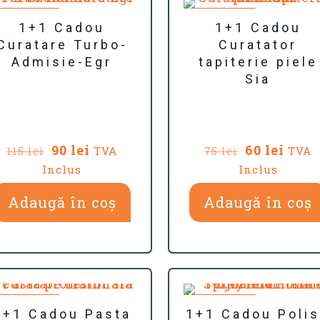
REDUCERI
REDUCERI
1+1 Cadou
1+1 Cadou
Curatare Turbo-
Curatator
Admisie-Egr
tapiterie piele
Sia
Prețul
Prețul
Prețul
Preț
90
lei
60
lei
TVA
TVA
115
lei
75
lei
inițial
curent
inițial
cure
Inclus
Inclus
a
este:
a
este:
fost:
90 lei.
fost:
60 lei
Adaugă în coș
Adaugă în coș
115 lei.
75 lei.
REDUCERI
REDUCERI
1+1 Cadou Pasta
1+1 Cadou Poli