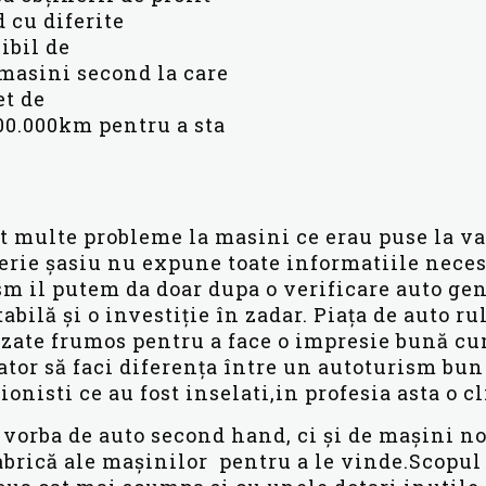
 cu diferite
ibil de
masini second la care
et de
100.000km pentru a sta
it multe probleme la masini ce erau puse la v
 serie șasiu nu expune toate informatiile nec
m il putem da doar dupa o verificare auto gene
tabilă și o investiție în zadar. Piața de auto 
zate frumos pentru a face o impresie bună cum
ator să faci diferența între un autoturism bun 
nisti ce au fost inselati,in profesia asta o cli
 vorba de auto second hand, ci și de mașini noi
brică ale mașinilor pentru a le vinde.Scopul 