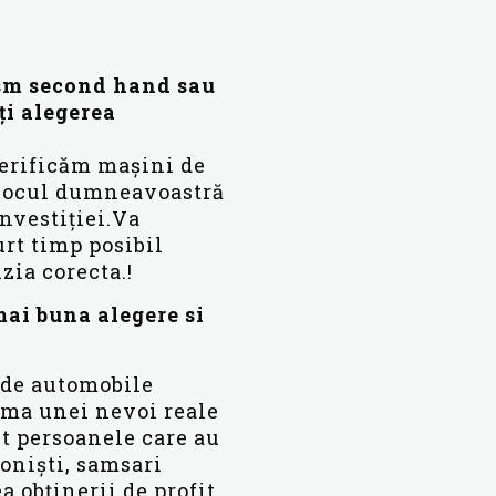
ism second hand sau
ți alegerea
verificăm mașini de
 locul dumneavoastră
nvestiției.Va
rt timp posibil
zia corecta.!
mai buna alegere si
a de automobile
rma unei nevoi reale
nt persoanele care au
ioniști, samsari
a obținerii de profit