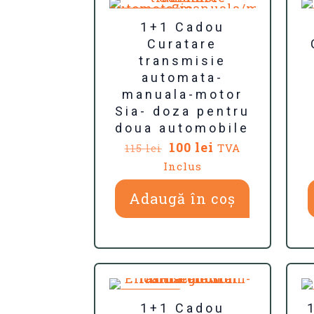
REDUCERI
1+1 Cadou
Curatare
transmisie
automata-
manuala-motor
Sia- doza pentru
doua automobile
Prețul
Prețul
100
lei
TVA
115
lei
inițial
curent
Inclus
a
este:
fost:
100 lei.
Adaugă în coș
115 lei.
REDUCERI
1+1 Cadou