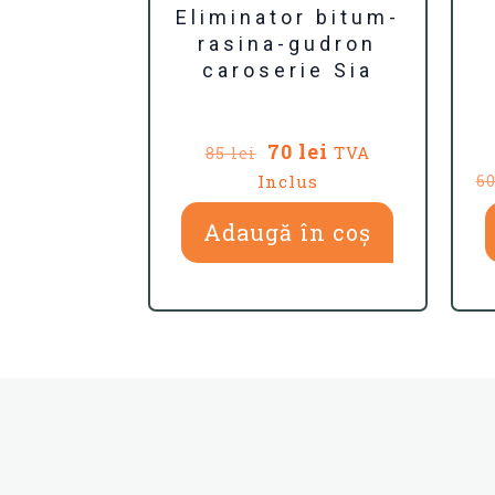
Eliminator bitum-
rasina-gudron
caroserie Sia
Prețul
Prețul
70
lei
TVA
85
lei
inițial
curent
Inclus
6
a
este:
fost:
70 lei.
Adaugă în coș
85 lei.