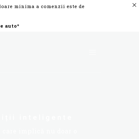
valoare minima a comenzii este de
e auto*
iții inteligente
 care implică nu doar o