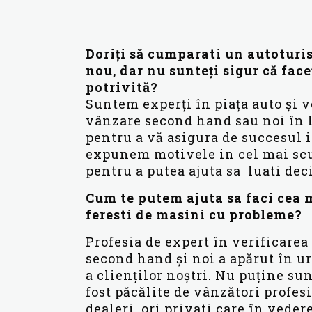
Doriți să cumparati un autotur
nou, dar nu sunteți sigur că face
potrivită?
Suntem experți în piața auto și 
vânzare second hand sau noi în
pentru a vă asigura de succesul i
expunem motivele in cel mai scu
pentru a putea ajuta sa luati deci
Cum te putem ajuta sa faci cea 
feresti de masini cu probleme?
Profesia de expert în verificare
second hand și noi a apărut în u
a clienților noștri. Nu puține su
fost păcălite de vânzători profes
dealeri, ori privati care în vedere