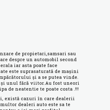
anzare de propietari,samsari sau
esare despre un automobil second
rala iar asta poate face
rulate este suprasaturată de mașini
părătorului și a se putea vinde.
și unul fără viitor.Au fost uneori
pa de neatentie te poate costa .!!!
, există cazuri în care dealerii
multor dealeri auto este sa te