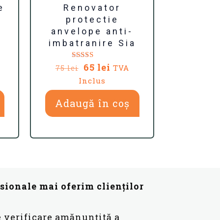
e
Renovator
protectie
anvelope anti-
imbatranire Sia
l
Prețul
Prețul
Evaluat la
65
lei
TVA
75
lei
5.00
nt
inițial
curent
Inclus
din 5
a
este:
.
fost:
65 lei.
Adaugă în coș
75 lei.
esionale mai oferim clienților
e verificare amănunțită a