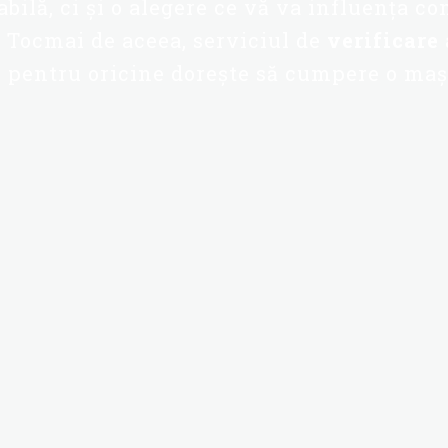
bilă, ci și o alegere ce vă va influența co
. Tocmai de aceea, serviciul de
verificare
l pentru oricine dorește să cumpere o maș