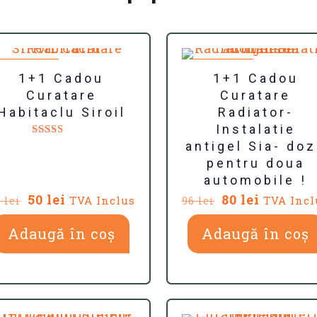
REDUCERI
REDUCERI
1+1 Cadou
1+1 Cadou
Curatare
Curatare
Habitaclu Siroil
Radiator-
Instalatie
antigel Sia- do
Evaluat la
5.00
pentru doua
din 5
automobile !
Prețul
Prețul
Prețul
Prețul
50
lei
80
lei
TVA Inclus
TVA Incl
5
lei
96
lei
inițial
curent
inițial
curent
Adaugă în coș
a
este:
Adaugă în coș
a
este:
fost:
50 lei.
fost:
80 lei.
65 lei.
96 lei.