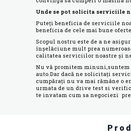
convinga sa cumperi o masina nou
Unde se pot solicita serviciile 
Puteți beneficia de serviciile noa
beneficia de cele mai bune oferte
Scopul nostru este de a ne asigur
înșelăciune mult prea numeroase
calitatea serviciilor noastre și 
Nu vă promitem minuni,suntem sin
auto.Dar dacă ne solicitați servic
cumpărați nu va mai rămâne o eni
urmata de un drive test si verif
te invatam cum sa negociezi pret
Prod