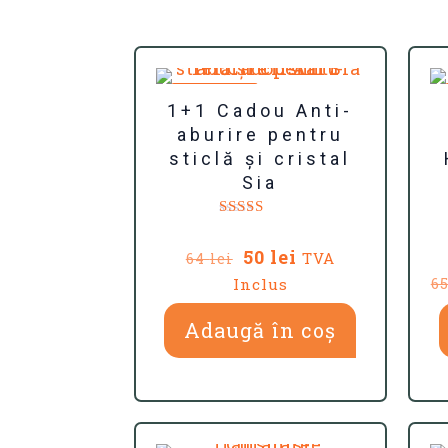
REDUCERI
1+1 Cadou Anti-
aburire pentru
sticlă și cristal
Sia
Evaluat la
5.00
Prețul
Prețul
50
lei
TVA
64
lei
din 5
inițial
curent
Inclus
6
a
este:
fost:
50 lei.
Adaugă în coș
64 lei.