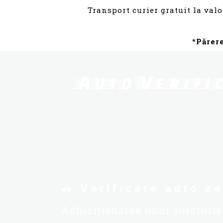
Transport curier gratuit la valo
*Părer
🚗
Verificare auto se
Achiziționarea unui autoturis