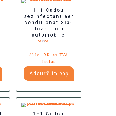
REDUCERI
1+1 Cadou
Dezinfectant aer
conditionat Sia-
doza doua
automobile
Evaluat la
5.00
ul
Prețul
Prețul
70
lei
TVA
88
lei
din 5
nt
inițial
curent
Inclus
a
este:
.
fost:
70 lei.
Adaugă în coș
88 lei.
REDUCERI
sh
1+1 Cadou