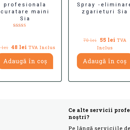
profesionala
Spray -eliminar
curatare maini
zgarieturi Sia
Sia
Evaluat la
5.00
Prețul
Prețu
55
lei
TVA
70
lei
din 5
inițial
cure
Prețul
Prețul
48
lei
TVA Inclus
0
lei
Inclus
a
este:
inițial
curent
fost:
55 lei
Adaugă în coș
a
este:
Adaugă în coș
70 lei.
fost:
48 lei.
60 lei.
Ce alte servicii prof
noștri?
Pe lângă serviciile d