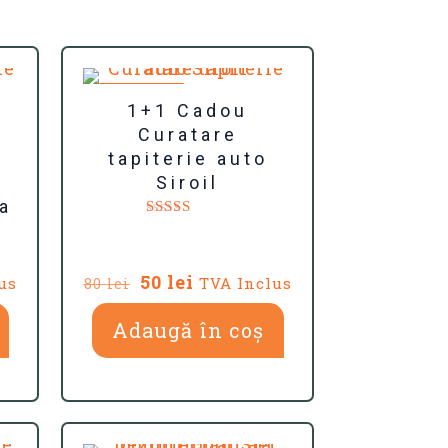
REDUCERI
1+1 Cadou
Curatare
tapiterie auto
Siroil
za
Evaluat la
5.00
din 5
Prețul
Prețul
50
lei
us
TVA Inclus
80
lei
inițial
curent
Adaugă în coș
a
este:
fost:
50 lei.
80 lei.