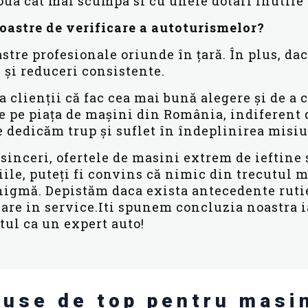
a cat mai scumpa si cu unele dotari inutile p
noastre de verificare a autoturismelor?
stre profesionale oriunde în țară. În plus, dac
 și reduceri consistente.
a clienții că fac cea mai bună alegere și de a
 pe piața de mașini din România, indiferent 
ne dedicăm trup și suflet în îndeplinirea misiu
ceri, ofertele de masini extrem de ieftine s
iile, puteți fi convins că nimic din trecutul m
gmă. Depistăm daca exista antecedente rutier
icare in service.Iti spunem concluzia noastra 
ul ca un expert auto!
use de top pentru masi