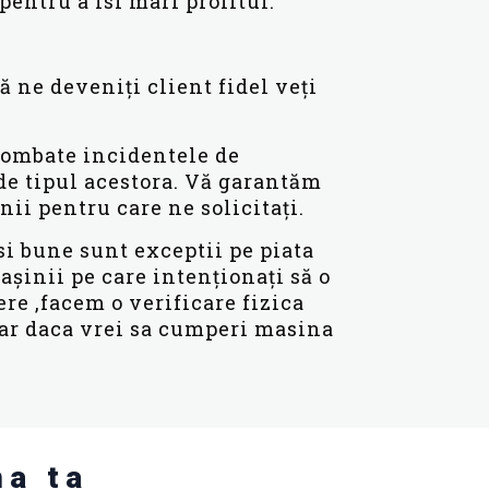
entru a isi mari profitul.
ă ne deveniți client fidel veți
 combate incidentele de
de tipul acestora. Vă garantăm
nii pentru care ne solicitați.
i bune sunt exceptii pe piata
așinii pe care intenționați să o
e ,facem o verificare fizica
iar daca vrei sa cumperi masina
na ta