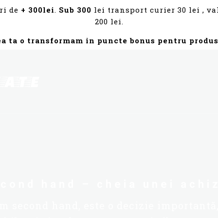
ri de
+ 300lei
.
Sub 300
lei transport curier 30 lei , 
200 lei.
ea ta o transformam in puncte bonus pentru produs
cond hand – cheia unei achiz
m second hand, este o decizie importantă,