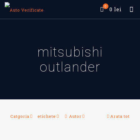
0
0 lei
mitsubishi
outlander
Catgoria
etichete
Autor
Arata tot