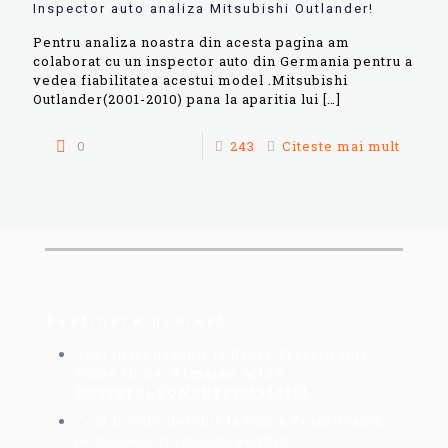
Inspector auto analiza Mitsubishi Outlander!
Pentru analiza noastra din acesta pagina am
colaborat cu un inspector auto din Germania pentru a
vedea fiabilitatea acestui model .Mitsubishi
Outlander(2001-2010) pana la aparitia lui
[…]
0
243
Citeste mai mult
Sustinere proiect
Cont in lei deschis la Banca Transilvania,
Nume firma:
Almajan Mido
:
RO32BTRLRONCRT0356964901
Cont in euro deschis la Banca Transilvania,
pe numele Dragoescu Bogdan: