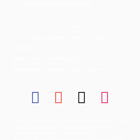
R065BTRLEUCRT0409314501
Contact
Nu mai stati pe ganduri, haideti sa vorbim!
Telefon:
0768917273
Mail:
autoverificate@gmail.com
Persoana de contact:
Bogdan Dragoescu.
Achiziționarea unui autoturism second hand, este
o decizie importantă, care implică nu doar o
investiție financiară considerabilă, ci și o
alegere ce vă va influența confortul, siguranța și