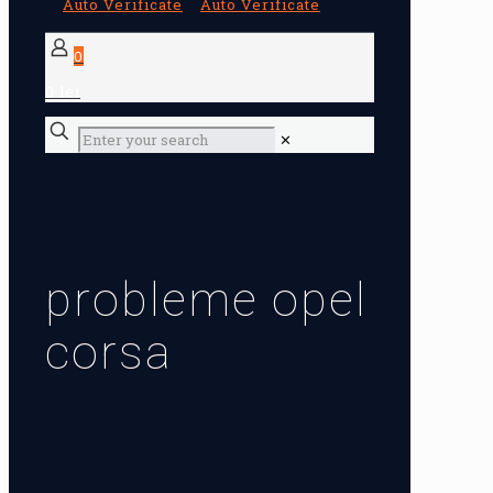
0
0 lei
✕
probleme opel
corsa