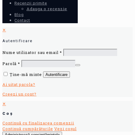
Recenzii primite
Adauga o recenzie
Blog
Contact
✕
Autentificare
Nume utilizator sau email
*
Parolă
*
Ține-mă minte
Autentificare
Ai uitat parola?
Creezi un cont?
✕
Coș
Continuă cu finalizarea comenzii
Continuă cumpărăturile
Vezi coșul
Administrează consimțămintele