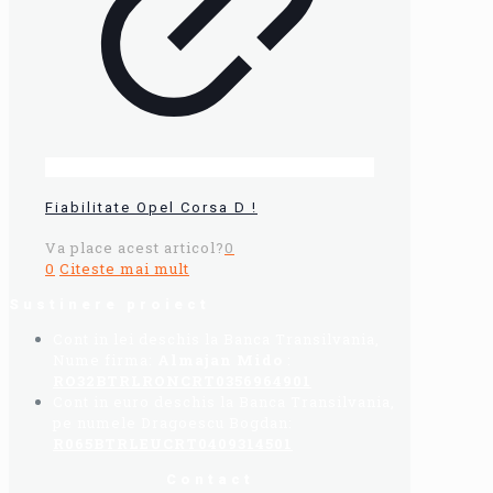
Fiabilitate Opel Corsa D !
Va place acest articol?
0
0
Citeste mai mult
Sustinere proiect
Cont in lei deschis la Banca Transilvania,
Nume firma:
Almajan Mido
:
RO32BTRLRONCRT0356964901
Cont in euro deschis la Banca Transilvania,
pe numele Dragoescu Bogdan:
R065BTRLEUCRT0409314501
Contact