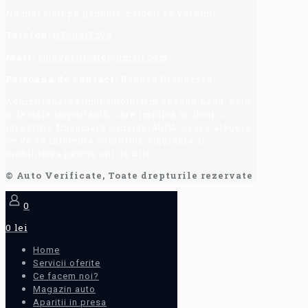
Nu mai stati pe ganduri, haideti sa vorbim!
Telefon:
0768917273
Mail:
autoverificate@gmail.com
Persoana de contact:
Bogdan Dragoescu.
Achiziționarea unui autoturism second hand, este
o decizie importantă, care implică nu doar o
investiție financiară considerabilă, ci și o alegere
ce vă va influența confortul, siguranța și
mobilitatea pentru ani de zile.
© Auto Verificate, Toate drepturile rezervate
0
0 lei
Home
Servicii oferite
Ce facem noi?
Magazin auto
Aparitii in presa