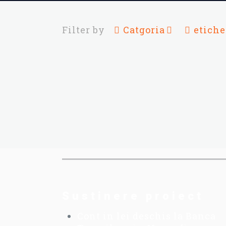
Filter by
Catgoria
etiche
Sustinere proiect
Cont in lei deschis la Banca