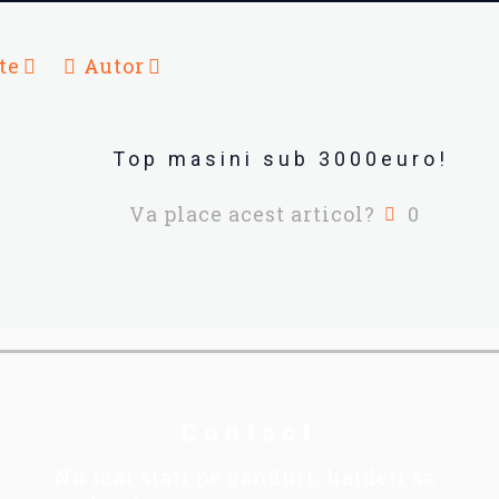
te
Autor
Top masini sub 3000euro!
Va place acest articol?
0
Contact
Nu mai stati pe ganduri, haideti sa