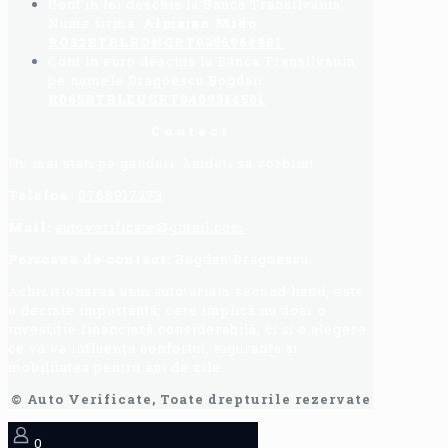
Cont in lei deschis la Banca Transilvania,
Nume firma:
Almajan Mido
:
RO32BTRLRONCRT0356964901
Cont in euro deschis la Banca Transilvania,
pe numele Dragoescu Bogdan:
R065BTRLEUCRT0409314501
Contact
Nu mai stati pe ganduri, haideti sa vorbim!
Telefon:
0768917273
Mail:
autoverificate@gmail.com
Persoana de contact:
Bogdan Dragoescu.
Achiziționarea unui autoturism second hand, este
o decizie importantă, care implică nu doar o
investiție financiară considerabilă, ci și o alegere
ce vă va influența confortul, siguranța și
mobilitatea pentru ani de zile.
© Auto Verificate, Toate drepturile rezervate
0