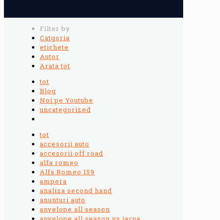
Filter by
Catgoria
etichete
Autor
Arata tot
tot
Blog
Noi pe Youtube
uncategorized
tot
accesorii auto
accesorii off road
alfa romeo
Alfa Romeo 159
ampera
analiza second hand
anunturi auto
anvelope all season
anvelope all season vs iarna