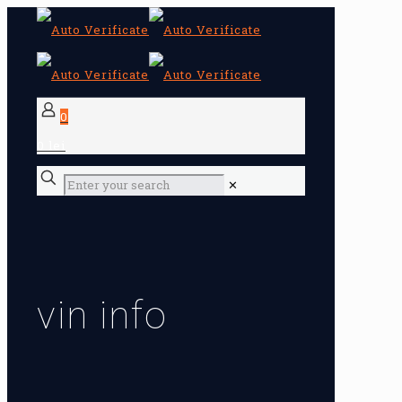
0
0 lei
✕
vin info