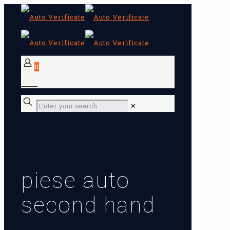
0
0 lei
✕
piese auto
second hand