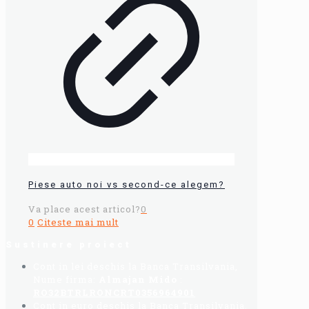
Piese auto noi vs second-ce alegem?
Va place acest articol?
0
0
Citeste mai mult
Sustinere proiect
Cont in lei deschis la Banca Transilvania,
Nume firma:
Almajan Mido
:
RO32BTRLRONCRT0356964901
Cont in euro deschis la Banca Transilvania,