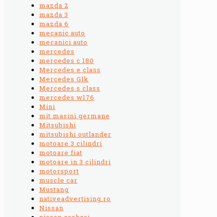
mazda 2
mazda 3
mazda 6
mecanic auto
mecanici auto
mercedes
mercedes c 180
Mercedes e class
Mercedes Glk
Mercedes s class
mercedes w176
Mini
mit masini germane
Mitsubishi
mitsubishi outlander
motoare 3 cilindri
motoare fiat
motoare in 3 cilindri
motorsport
muscle car
Mustang
nativeadvertising.ro
Nissan
nissan qashqai