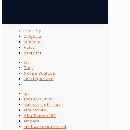
Filter by
Catgoria
etichete
Autor
Arata tot
tot
Blog
Noi pe Youtube
uncategorized
tot
accesorii auto
accesorii off road
alfa romeo
Alfa Romeo 159
ampera
analiza second hand