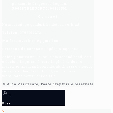
pe numele Dragoescu Bogdan:
R065BTRLEUCRT0409314501
Contact
Nu mai stati pe ganduri, haideti sa vorbim!
Telefon:
0768917273
Mail:
autoverificate@gmail.com
Persoana de contact:
Bogdan Dragoescu.
Achiziționarea unui autoturism second hand, este
o decizie importantă, care implică nu doar o
investiție financiară considerabilă, ci și o alegere
ce vă va influența confortul, siguranța și
mobilitatea pentru ani de zile.
© Auto Verificate, Toate drepturile rezervate
0
0 lei
✕