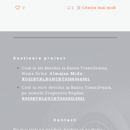
0
1
Citeste mai mult
Sustinere proiect
Cont in lei deschis la Banca Transilvania,
Nume firma:
Almajan Mido
:
RO32BTRLRONCRT0356964901
Cont in euro deschis la Banca Transilvania,
pe numele Dragoescu Bogdan:
R065BTRLEUCRT0409314501
Contact
Nu mai stati pe ganduri, haideti sa vorbim!