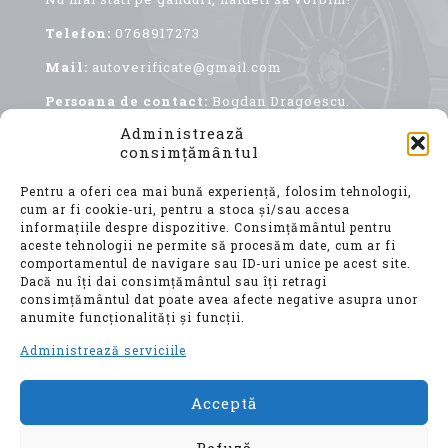
Telefon:
0768917273
Mail:
autoverificate@gmail.com
Persoana de contact:
Bogdan Dragoescu.
Administrează
consimțământul
Pentru a oferi cea mai bună experiență, folosim tehnologii,
cum ar fi cookie-uri, pentru a stoca și/sau accesa
informațiile despre dispozitive. Consimțământul pentru
aceste tehnologii ne permite să procesăm date, cum ar fi
comportamentul de navigare sau ID-uri unice pe acest site.
Achiziționarea unui autoturism second hand, este
Dacă nu îți dai consimțământul sau îți retragi
o decizie importantă, care implică nu doar o
consimțământul dat poate avea afecte negative asupra unor
investiție financiară considerabilă, ci și o
anumite funcționalități și funcții.
alegere ce vă va influența confortul, siguranța și
mobilitatea pentru ani de zile.
Administrează serviciile
Acceptă
© Auto Verificate, Toate drepturile
rezervate
Refuză