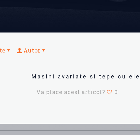
te
Autor
Masini avariate si tepe cu el
Va place acest articol?
0