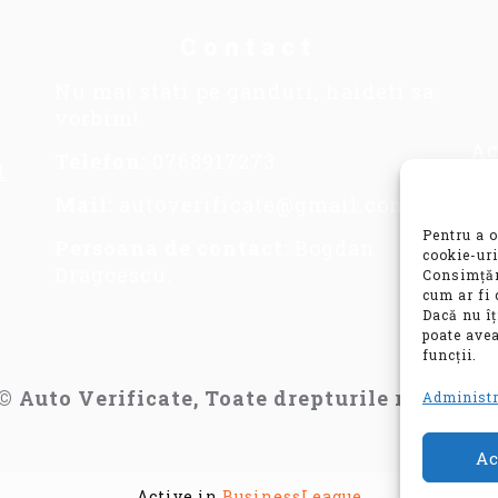
Contact
Nu mai stati pe ganduri, haideti sa
vorbim!
Ac
Telefon:
0768917273
1
se
im
Mail:
autoverificate@gmail.com
in
Pentru a o
Persoana de contact:
Bogdan
co
cookie-uri
Dragoescu.
Consimțăm
va
cum ar fi 
mo
Dacă nu î
poate avea
funcții.
© Auto Verificate, Toate drepturile rezervat
Administr
Ac
Active in
BusinessLeague