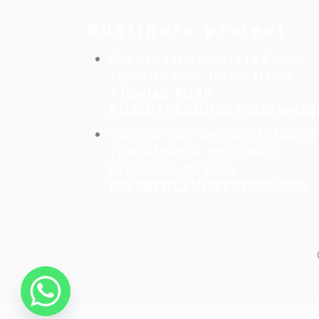
Sustinere proiect
Cont in lei deschis la Banca
Transilvania, Nume firma:
Almajan Mido
:
RO32BTRLRONCRT035696490
Cont in euro deschis la Banca
Transilvania, pe numele
Dragoescu Bogdan:
R065BTRLEUCRT0409314501