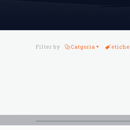
Filter by
Catgoria
etiche