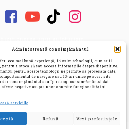
hiziționarea unui autoturism
cond hand, este o decizie
Administrează consimțământul
portantă, care implică nu doar o
vestiție financiară
feri cea mai bună experiență, folosim tehnologii, cum ar fi
nsiderabilă, ci și o alegere ce vă
, pentru a stoca și/sau accesa informațiile despre dispozitive.
ântul pentru aceste tehnologii ne permite să procesăm date,
 influența confortul, siguranța și
comportamentul de navigare sau ID-uri unice pe acest site.
bilitatea pentru ani de zile.
ți dai consimțământul sau îți retragi consimțământul dat
 afecte negative asupra unor anumite funcționalități și
e
ează serviciile
ceptă
Refuză
Vezi preferințele