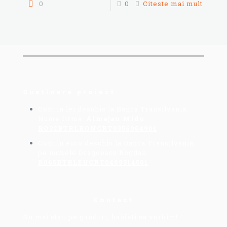
0
0
Citeste mai mult
Sustinere proiect
Cont in lei deschis la Banca Transilvania,
Nume firma:
Almajan Mido
:
RO32BTRLRONCRT0356964901
Cont in euro deschis la Banca Transilvania,
pe numele Dragoescu Bogdan:
R065BTRLEUCRT0409314501
Contact
Nu mai stati pe ganduri, haideti sa vorbim!