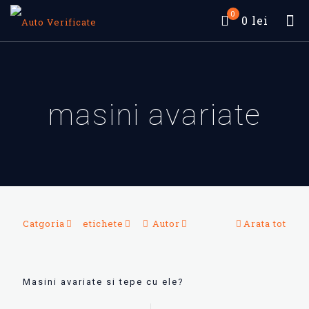
0
0 lei
masini avariate
Catgoria
etichete
Autor
Arata tot
Masini avariate si tepe cu ele?