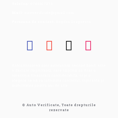
Telefon:
0768917273
Mail:
autoverificate@gmail.com
Persoana de contact:
Bogdan Dragoescu.
Achiziționarea unui autoturism second hand, este
o decizie importantă, care implică nu doar o
investiție financiară considerabilă, ci și o
alegere ce vă va influența confortul, siguranța și
mobilitatea pentru ani de zile.
© Auto Verificate, Toate drepturile
rezervate