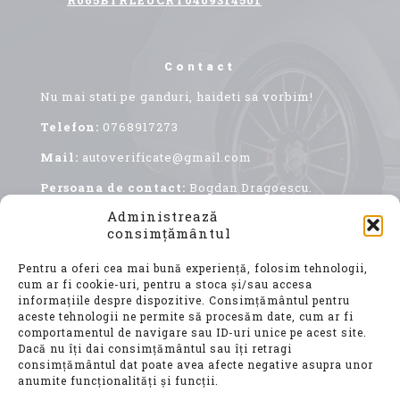
R065BTRLEUCRT0409314501
Contact
Nu mai stati pe ganduri, haideti sa vorbim!
Telefon:
0768917273
Mail:
autoverificate@gmail.com
Persoana de contact:
Bogdan Dragoescu.
Administrează
consimțământul
Pentru a oferi cea mai bună experiență, folosim tehnologii,
cum ar fi cookie-uri, pentru a stoca și/sau accesa
informațiile despre dispozitive. Consimțământul pentru
aceste tehnologii ne permite să procesăm date, cum ar fi
comportamentul de navigare sau ID-uri unice pe acest site.
Achiziționarea unui autoturism second hand, este
Dacă nu îți dai consimțământul sau îți retragi
o decizie importantă, care implică nu doar o
consimțământul dat poate avea afecte negative asupra unor
investiție financiară considerabilă, ci și o
anumite funcționalități și funcții.
alegere ce vă va influența confortul, siguranța și