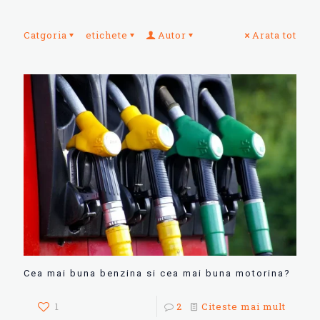
Catgoria
etichete
Autor
Arata tot
Cea mai buna benzina si cea mai buna motorina?
1
2
Citeste mai mult