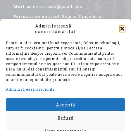
Mail:
autoverificate@gmail.com
Persoana de contact:
Bogdan Dragoescu.
Administrează
consimțământul
Pentru a oferi cea mai bună experiență, folosim tehnologii,
cum ar fi cookie-uri, pentru a stoca și/sau accesa
informațiile despre dispozitive. Consimțământul pentru
aceste tehnologii ne permite să procesăm date, cum ar fi
comportamentul de navigare sau ID-uri unice pe acest site.
Achiziționarea unui autoturism second hand, este
Dacă nu îți dai consimțământul sau îți retragi
o decizie importantă, care implică nu doar o
consimțământul dat poate avea afecte negative asupra unor
investiție financiară considerabilă, ci și o
anumite funcționalități și funcții.
alegere ce vă va influența confortul, siguranța și
mobilitatea pentru ani de zile.
Administrează serviciile
Acceptă
© Auto Verificate, Toate drepturile
rezervate
Refuză
Vezi preferințele