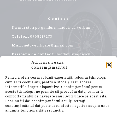
Contact
Nu mai stati pe ganduri, haideti sa vorbim!
Telefon:
0768917273
Mail:
autoverificate@gmail.com
Persoana de contact:
Bogdan Dragoescu.
Administrează
consimțământul
Pentru a oferi cea mai bună experiență, folosim tehnologii,
cum ar fi cookie-uri, pentru a stoca și/sau accesa
informațiile despre dispozitive. Consimțământul pentru
aceste tehnologii ne permite să procesăm date, cum ar fi
comportamentul de navigare sau ID-uri unice pe acest site.
Achiziționarea unui autoturism second hand, este
Dacă nu îți dai consimțământul sau îți retragi
o decizie importantă, care implică nu doar o
consimțământul dat poate avea afecte negative asupra unor
investiție financiară considerabilă, ci și o
anumite funcționalități și funcții.
alegere ce vă va influența confortul, siguranța și