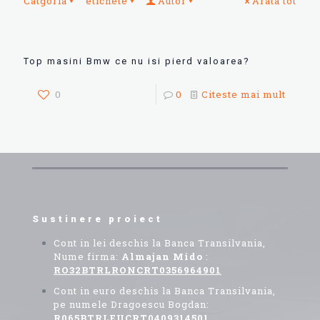
Catgoria
etichete
Autor
Arata tot
Top masini Bmw ce nu isi pierd valoarea?
0
0
Citeste mai mult
Sustinere proiect
Cont in lei deschis la Banca Transilvania,
Nume firma:
Almajan Mido
:
RO32BTRLRONCRT0356964901
Cont in euro deschis la Banca Transilvania,
pe numele Dragoescu Bogdan:
R065BTRLEUCRT0409314501