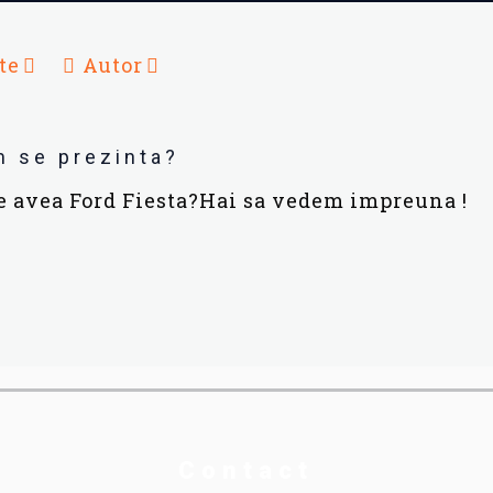
te
Autor
m se prezinta?
te avea Ford Fiesta?Hai sa vedem impreuna !
Contact