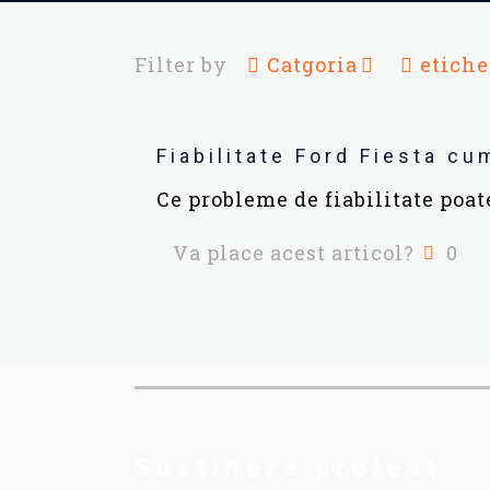
Filter by
Catgoria
etiche
Fiabilitate Ford Fiesta cu
Ce probleme de fiabilitate poa
Va place acest articol?
0
Sustinere proiect