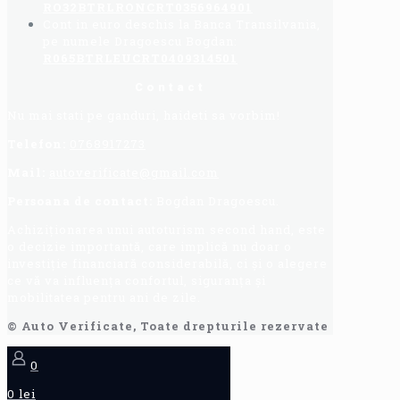
RO32BTRLRONCRT0356964901
Cont in euro deschis la Banca Transilvania,
pe numele Dragoescu Bogdan:
R065BTRLEUCRT0409314501
Contact
Nu mai stati pe ganduri, haideti sa vorbim!
Telefon:
0768917273
Mail:
autoverificate@gmail.com
Persoana de contact:
Bogdan Dragoescu.
Achiziționarea unui autoturism second hand, este
o decizie importantă, care implică nu doar o
investiție financiară considerabilă, ci și o alegere
ce vă va influența confortul, siguranța și
mobilitatea pentru ani de zile.
© Auto Verificate, Toate drepturile rezervate
0
0 lei