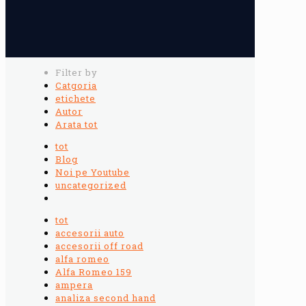
Filter by
Catgoria
etichete
Autor
Arata tot
tot
Blog
Noi pe Youtube
uncategorized
tot
accesorii auto
accesorii off road
alfa romeo
Alfa Romeo 159
ampera
analiza second hand