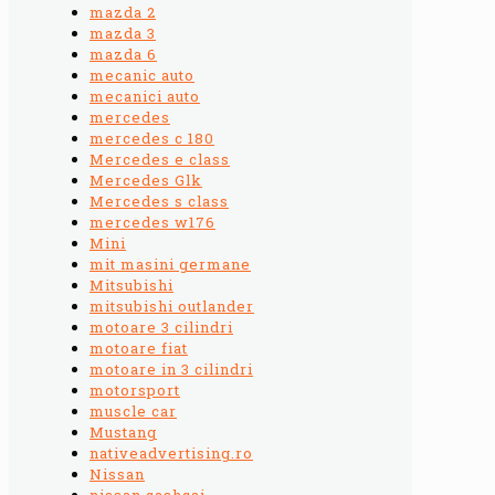
mazda 2
mazda 3
mazda 6
mecanic auto
mecanici auto
mercedes
mercedes c 180
Mercedes e class
Mercedes Glk
Mercedes s class
mercedes w176
Mini
mit masini germane
Mitsubishi
mitsubishi outlander
motoare 3 cilindri
motoare fiat
motoare in 3 cilindri
motorsport
muscle car
Mustang
nativeadvertising.ro
Nissan
nissan qashqai