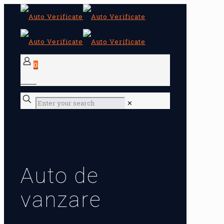
0
0 lei
✕
Auto de
vanzare