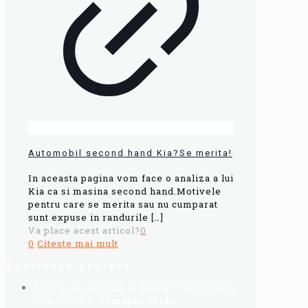
Automobil second hand Kia?Se merita!
In aceasta pagina vom face o analiza a lui
Kia ca si masina second hand.Motivele
pentru care se merita sau nu cumparat
sunt expuse in randurile
[…]
Va place acest articol?
0
0
Citeste mai mult
Sustinere proiect
Cont in lei deschis la Banca Transilvania,
Nume firma:
Almajan Mido
: