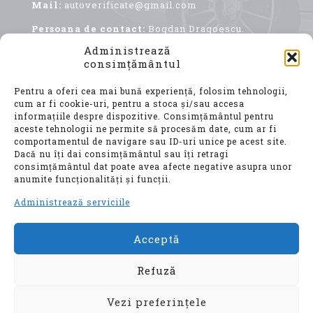
Mail:
autoverificate@gmail.com
Persoana de contact:
Bogdan Dragoescu.
Administrează
consimțământul
Pentru a oferi cea mai bună experiență, folosim tehnologii,
cum ar fi cookie-uri, pentru a stoca și/sau accesa
informațiile despre dispozitive. Consimțământul pentru
aceste tehnologii ne permite să procesăm date, cum ar fi
comportamentul de navigare sau ID-uri unice pe acest site.
Achiziționarea unui autoturism second hand, este
Dacă nu îți dai consimțământul sau îți retragi
o decizie importantă, care implică nu doar o
consimțământul dat poate avea afecte negative asupra unor
investiție financiară considerabilă, ci și o
anumite funcționalități și funcții.
alegere ce vă va influența confortul, siguranța și
mobilitatea pentru ani de zile.
Administrează serviciile
Acceptă
© Auto Verificate, Toate drepturile
rezervate
Refuză
Vezi preferințele