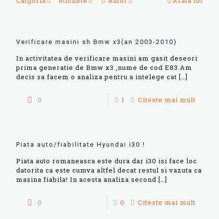
Catgoria
etichete
Autor
Arata tot
Verificare masini sh Bmw x3(an 2003-2010)
In activitatea de verificare masini am gasit deseori
prima generatie de Bmw x3 ,nume de cod E83.Am
decis sa facem o analiza pentru a intelege cat
[…]
0
1
Citeste mai mult
Piata auto/fiabilitate Hyundai i30 !
Piata auto romaneasca este dura dar i30 isi face loc
datorita ca este cumva altfel decat restul si vazuta ca
masina fiabila! In acesta analiza second
[…]
0
0
Citeste mai mult