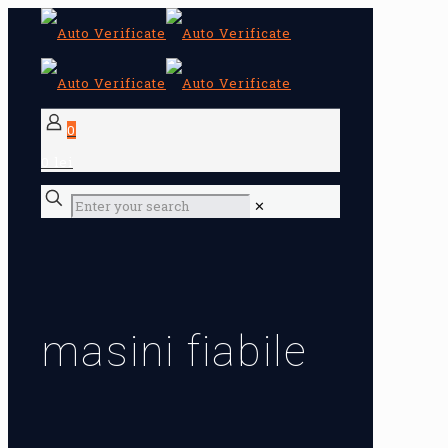
0
0 lei
✕
masini fiabile