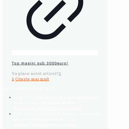
Top masini sub 3000euro!
Va place acest articol?
0
2
Citeste mai mult
Sustinere proiect
Cont in lei deschis la Banca Transilvania,
Nume firma:
Almajan Mido
:
RO32BTRLRONCRT0356964901
Cont in euro deschis la Banca Transilvania,
pe numele Dragoescu Bogdan:
R065BTRLEUCRT0409314501