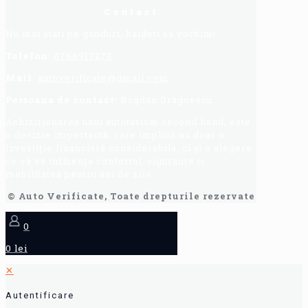
Contact
Nu mai stati pe ganduri, haideti sa vorbim!
Telefon:
0768917273
Mail:
autoverificate@gmail.com
Persoana de contact:
Bogdan Dragoescu.
Achiziționarea unui autoturism second hand, este
o decizie importantă, care implică nu doar o
investiție financiară considerabilă, ci și o alegere
ce vă va influența confortul, siguranța și
mobilitatea pentru ani de zile.
© Auto Verificate, Toate drepturile rezervate
0
0 lei
✕
Autentificare