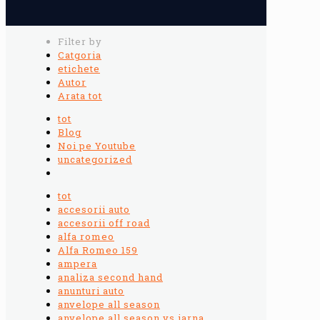
Filter by
Catgoria
etichete
Autor
Arata tot
tot
Blog
Noi pe Youtube
uncategorized
tot
accesorii auto
accesorii off road
alfa romeo
Alfa Romeo 159
ampera
analiza second hand
anunturi auto
anvelope all season
anvelope all season vs iarna