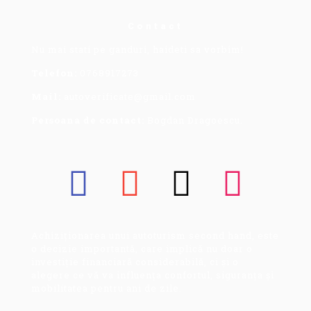
Contact
Nu mai stati pe ganduri, haideti sa vorbim!
Telefon:
0768917273
Mail:
autoverificate@gmail.com
Persoana de contact:
Bogdan Dragoescu.
Achiziționarea unui autoturism second hand, este
o decizie importantă, care implică nu doar o
investiție financiară considerabilă, ci și o
alegere ce vă va influența confortul, siguranța și
mobilitatea pentru ani de zile.