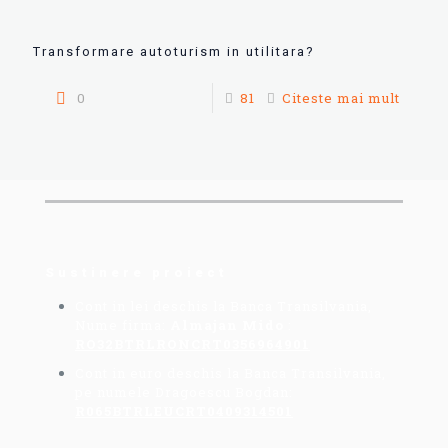
Transformare autoturism in utilitara?
0
81
Citeste mai mult
Sustinere proiect
Cont in lei deschis la Banca Transilvania,
Nume firma:
Almajan Mido
:
RO32BTRLRONCRT0356964901
Cont in euro deschis la Banca Transilvania,
pe numele Dragoescu Bogdan:
R065BTRLEUCRT0409314501