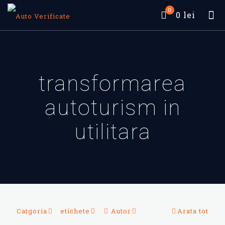
0
0 lei
transformarea
autoturism in
utilitara
Catgoria
etichete
Autor
Arata tot