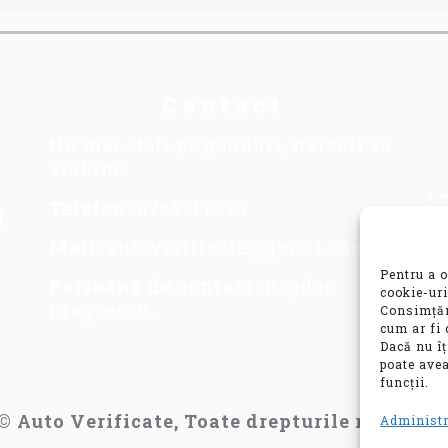
Contact
Nu mai stati pe ganduri, haideti sa
vorbim!
Ac
Telefon:
0768917273
1
se
im
Mail:
autoverificate@gmail.com
in
Pentru a o
Persoana de contact:
Bogdan
co
cookie-uri
Dragoescu.
Consimțăm
va
cum ar fi 
mo
Dacă nu î
poate avea
funcții.
© Auto Verificate, Toate drepturile rezervat
Administr