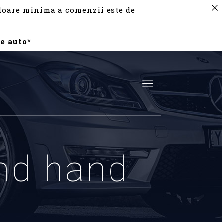
valoare minima a comenzii este de
e auto*
nd hand