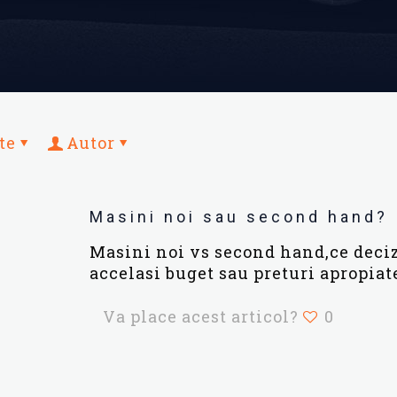
te
Autor
Masini noi sau second hand?
Masini noi vs second hand,ce deciz
accelasi buget sau preturi apropiat
Va place acest articol?
0