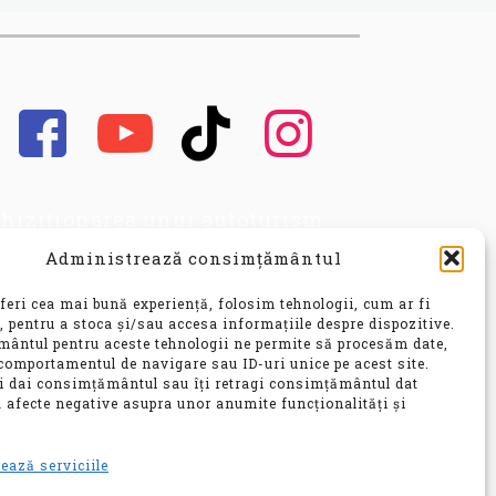
hiziționarea unui autoturism
cond hand, este o decizie
Administrează consimțământul
portantă, care implică nu doar o
vestiție financiară
feri cea mai bună experiență, folosim tehnologii, cum ar fi
nsiderabilă, ci și o alegere ce vă
, pentru a stoca și/sau accesa informațiile despre dispozitive.
ântul pentru aceste tehnologii ne permite să procesăm date,
 influența confortul, siguranța și
comportamentul de navigare sau ID-uri unice pe acest site.
bilitatea pentru ani de zile.
ți dai consimțământul sau îți retragi consimțământul dat
 afecte negative asupra unor anumite funcționalități și
e
ează serviciile