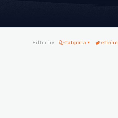
Filter by
Catgoria
etiche