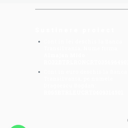
Sustinere proiect
Cont in lei deschis la Banca
Transilvania, Nume firma:
Almajan Mido
:
RO32BTRLRONCRT035696490
Cont in euro deschis la Banca
Transilvania, pe numele
Dragoescu Bogdan:
R065BTRLEUCRT0409314501