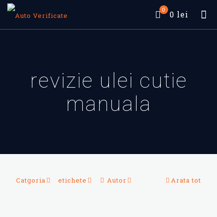
0
0 lei
revizie ulei cutie
manuala
Catgoria
etichete
Autor
Arata tot