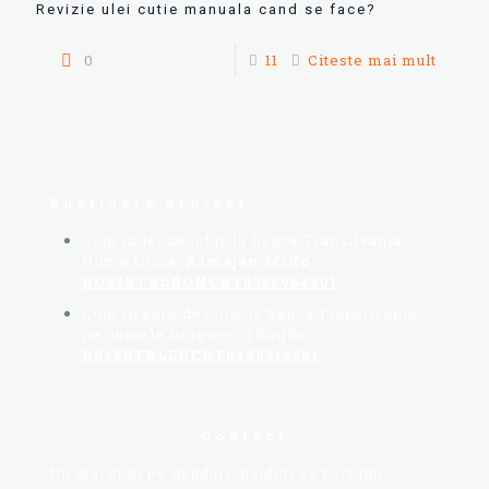
Revizie ulei cutie manuala cand se face?
0
11
Citeste mai mult
Sustinere proiect
Cont in lei deschis la Banca Transilvania,
Nume firma:
Almajan Mido
:
RO32BTRLRONCRT0356964901
Cont in euro deschis la Banca Transilvania,
pe numele Dragoescu Bogdan:
R065BTRLEUCRT0409314501
Contact
Nu mai stati pe ganduri, haideti sa vorbim!