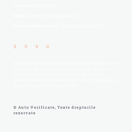
Telefon:
0768917273
Mail:
autoverificate@gmail.com
Persoana de contact:
Bogdan Dragoescu.
Achiziționarea unui autoturism second hand, este
o decizie importantă, care implică nu doar o
investiție financiară considerabilă, ci și o
alegere ce vă va influența confortul, siguranța și
mobilitatea pentru ani de zile.
© Auto Verificate, Toate drepturile
rezervate