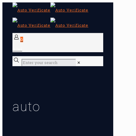
0
0 lei
✕
auto