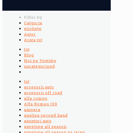
Filter by
Catgoria
etichete
Autor
Arata tot
tot
Blog
Noi pe Youtube
uncategorized
tot
accesorii auto
accesorii off road
alfa romeo
Alfa Romeo 159
ampera
analiza second hand
anunturi auto
anvelope all season
anvelope all season vs iarna