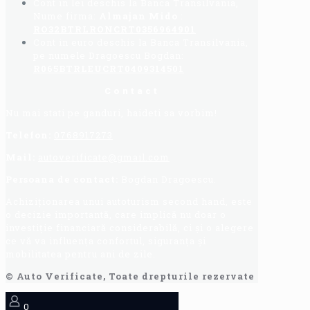
Cont in lei deschis la Banca Transilvania,
Nume firma:
Almajan Mido
:
RO32BTRLRONCRT0356964901
Cont in euro deschis la Banca Transilvania,
pe numele Dragoescu Bogdan:
R065BTRLEUCRT0409314501
Contact
Nu mai stati pe ganduri, haideti sa vorbim!
Telefon:
0768917273
Mail:
autoverificate@gmail.com
Persoana de contact:
Bogdan Dragoescu.
Achiziționarea unui autoturism second hand, este
o decizie importantă, care implică nu doar o
investiție financiară considerabilă, ci și o alegere
ce vă va influența confortul, siguranța și
mobilitatea pentru ani de zile.
© Auto Verificate, Toate drepturile rezervate
0