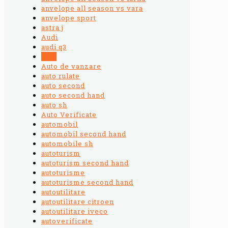
anvelope all season vs vara
anvelope sport
astra j
Audi
audi q3
auto
Auto de vanzare
auto rulate
auto second
auto second hand
auto sh
Auto Verificate
automobil
automobil second hand
automobile sh
autoturism
autoturism second hand
autoturisme
autoturisme second hand
autoutilitare
autoutilitare citroen
autoutilitare iveco
autoverificate