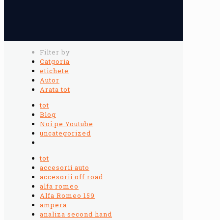
Filter by
Catgoria
etichete
Autor
Arata tot
tot
Blog
Noi pe Youtube
uncategorized
tot
accesorii auto
accesorii off road
alfa romeo
Alfa Romeo 159
ampera
analiza second hand