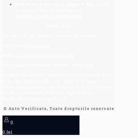
Cont in euro deschis la Banca Transilvania,
pe numele Dragoescu Bogdan:
R065BTRLEUCRT0409314501
Contact
Nu mai stati pe ganduri, haideti sa vorbim!
Telefon:
0768917273
Mail:
autoverificate@gmail.com
Persoana de contact:
Bogdan Dragoescu.
Achiziționarea unui autoturism second hand, este
o decizie importantă, care implică nu doar o
investiție financiară considerabilă, ci și o alegere
ce vă va influența confortul, siguranța și
mobilitatea pentru ani de zile.
© Auto Verificate, Toate drepturile rezervate
0
0 lei