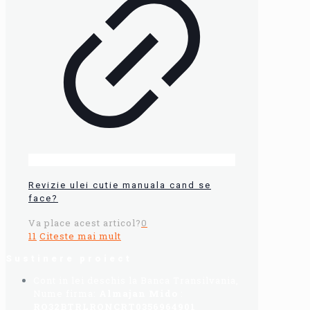
Revizie ulei cutie manuala cand se
face?
Va place acest articol?
0
11
Citeste mai mult
Sustinere proiect
Cont in lei deschis la Banca Transilvania,
Nume firma:
Almajan Mido
:
RO32BTRLRONCRT0356964901