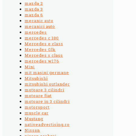
mazda 2
mazda 3
mazda 6
mecanic auto
mecanici auto
mercedes
mercedes c 180
Mercedes e class
Mercedes Glk
Mercedes s class
mercedes w176
Mini
mit masini germane
Mitsubishi
mitsubishi outlander
motoare 3 cilindri
motoare fiat
motoare in 3 cilindri
motorsport
muscle car
Mustang
nativeadvertising.ro
Nissan
nissan qashqai