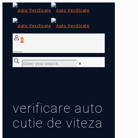
0
0 lei
✕
verificare auto
cutie de viteza