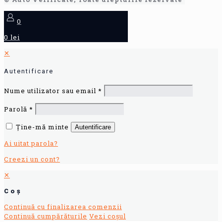
0
0 lei
✕
Autentificare
Nume utilizator sau email
*
Parolă
*
Ține-mă minte
Autentificare
Ai uitat parola?
Creezi un cont?
✕
Coș
Continuă cu finalizarea comenzii
Continuă cumpărăturile
Vezi coșul