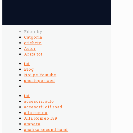
Filter by
Catgoria
etichete
Autor
Arata tot
tot
Blog
Noi pe Youtube
uncategorized
tot
accesorii auto
accesorii off road
alfa romeo
Alfa Romeo 159
ampera
analiza second hand