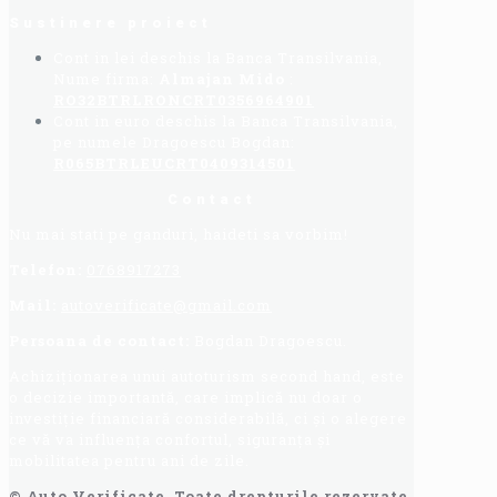
Sustinere proiect
Cont in lei deschis la Banca Transilvania,
Nume firma:
Almajan Mido
:
RO32BTRLRONCRT0356964901
Cont in euro deschis la Banca Transilvania,
pe numele Dragoescu Bogdan:
R065BTRLEUCRT0409314501
Contact
Nu mai stati pe ganduri, haideti sa vorbim!
Telefon:
0768917273
Mail:
autoverificate@gmail.com
Persoana de contact:
Bogdan Dragoescu.
Achiziționarea unui autoturism second hand, este
o decizie importantă, care implică nu doar o
investiție financiară considerabilă, ci și o alegere
ce vă va influența confortul, siguranța și
mobilitatea pentru ani de zile.
© Auto Verificate, Toate drepturile rezervate