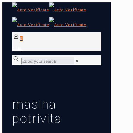
0
0 lei
✕
masina
potrivita