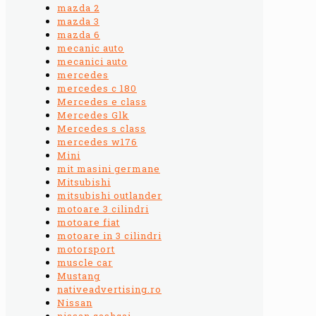
mazda 2
mazda 3
mazda 6
mecanic auto
mecanici auto
mercedes
mercedes c 180
Mercedes e class
Mercedes Glk
Mercedes s class
mercedes w176
Mini
mit masini germane
Mitsubishi
mitsubishi outlander
motoare 3 cilindri
motoare fiat
motoare in 3 cilindri
motorsport
muscle car
Mustang
nativeadvertising.ro
Nissan
nissan qashqai