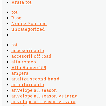
Arata tot
tot
Blog
Noi pe Youtube
uncategorized
tot
accesorii auto
accesorii off road
alfa romeo
Alfa Romeo 159
ampera
analiza second hand
anunturi auto
anvelope all season
anvelope all season vs iarna
anvelope all season vs vara