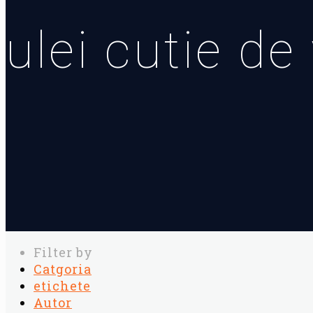
ulei cutie d
Filter by
Catgoria
etichete
Autor