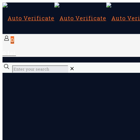
0
0 lei
✕