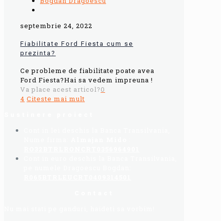
Bogdan Dragoescu
septembrie 24, 2022
Fiabilitate Ford Fiesta cum se
prezinta?
Ce probleme de fiabilitate poate avea
Ford Fiesta?Hai sa vedem impreuna !
Va place acest articol?
0
4
Citeste mai mult
Sustinere proiect
Cont in lei deschis la Banca Transilvania,
Nume firma:
Almajan Mido
:
RO32BTRLRONCRT0356964901
Cont in euro deschis la Banca Transilvania,
pe numele Dragoescu Bogdan:
R065BTRLEUCRT0409314501
Contact
Nu mai stati pe ganduri, haideti sa vorbim!