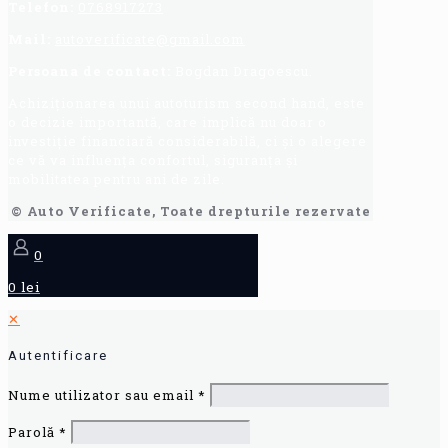
Telefon:
0768917273
Mail:
autoverificate@gmail.com
Persoana de contact:
Bogdan Dragoescu.
Achiziționarea unui autoturism second hand, este
o decizie importantă, care implică nu doar o
investiție financiară considerabilă, ci și o alegere
ce vă va influența confortul, siguranța și
mobilitatea pentru ani de zile.
© Auto Verificate, Toate drepturile rezervate
0
0 lei
✕
Autentificare
Nume utilizator sau email
*
Parolă
*