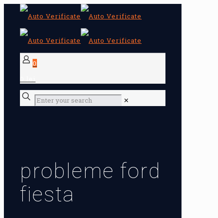
0
0 lei
✕
probleme ford
fiesta