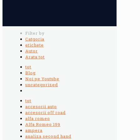
Filter by
Catgoria
etichete
Autor
Arata tot
tot
Blog
Noi pe Youtube
uncategorized
tot
accesorii auto
accesorii off road
alfa romeo
Alfa Romeo 159
ampera
analiza second hand