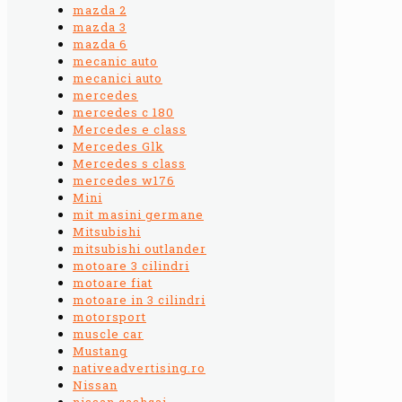
mazda 2
mazda 3
mazda 6
mecanic auto
mecanici auto
mercedes
mercedes c 180
Mercedes e class
Mercedes Glk
Mercedes s class
mercedes w176
Mini
mit masini germane
Mitsubishi
mitsubishi outlander
motoare 3 cilindri
motoare fiat
motoare in 3 cilindri
motorsport
muscle car
Mustang
nativeadvertising.ro
Nissan
nissan qashqai