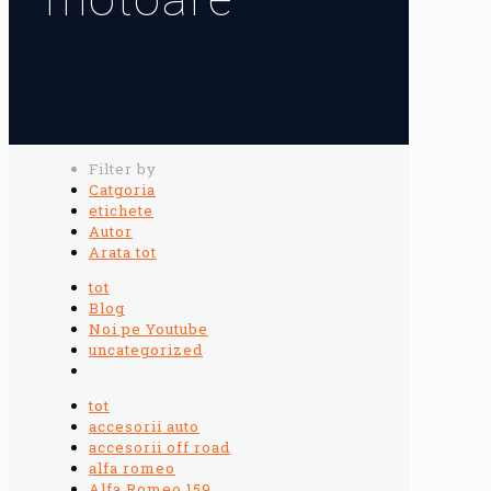
Filter by
Catgoria
etichete
Autor
Arata tot
tot
Blog
Noi pe Youtube
uncategorized
tot
accesorii auto
accesorii off road
alfa romeo
Alfa Romeo 159