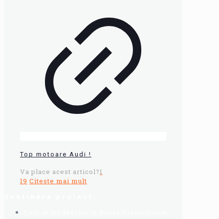
Top motoare Audi !
Va place acest articol?
1
19
Citeste mai mult
Sustinere proiect
Cont in lei deschis la Banca Transilvania,