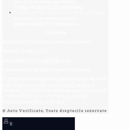
Nume firma:
Almajan Mido
:
RO32BTRLRONCRT0356964901
Cont in euro deschis la Banca Transilvania,
pe numele Dragoescu Bogdan:
R065BTRLEUCRT0409314501
Contact
Nu mai stati pe ganduri, haideti sa vorbim!
Telefon:
0768917273
Mail:
autoverificate@gmail.com
Persoana de contact:
Bogdan Dragoescu.
Achiziționarea unui autoturism second hand, este
o decizie importantă, care implică nu doar o
investiție financiară considerabilă, ci și o alegere
ce vă va influența confortul, siguranța și
mobilitatea pentru ani de zile.
© Auto Verificate, Toate drepturile rezervate
0