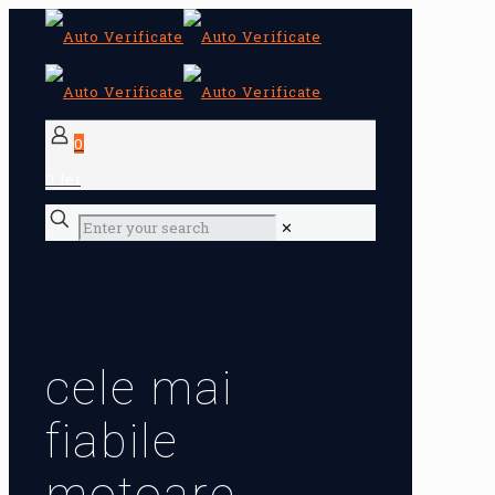
0
0 lei
✕
cele mai
fiabile
motoare