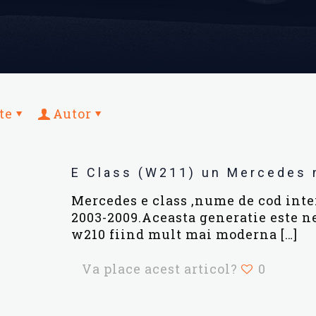
te
Autor
E Class (W211) un Mercedes 
Mercedes e class ,nume de cod inter
2003-2009.Aceasta generatie este n
w210 fiind mult mai moderna
[…]
Va place acest articol?
0