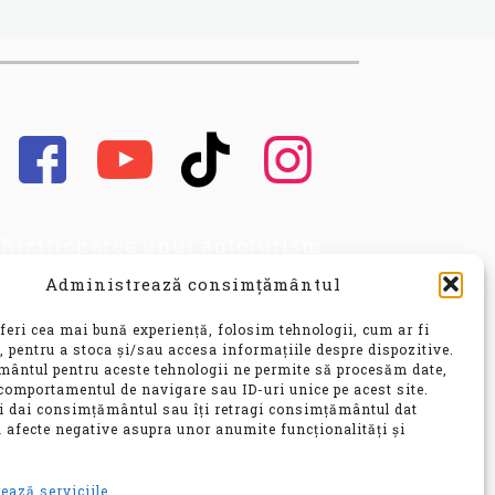
hiziționarea unui autoturism
cond hand, este o decizie
Administrează consimțământul
portantă, care implică nu doar o
vestiție financiară
feri cea mai bună experiență, folosim tehnologii, cum ar fi
nsiderabilă, ci și o alegere ce vă
, pentru a stoca și/sau accesa informațiile despre dispozitive.
ântul pentru aceste tehnologii ne permite să procesăm date,
 influența confortul, siguranța și
comportamentul de navigare sau ID-uri unice pe acest site.
bilitatea pentru ani de zile.
ți dai consimțământul sau îți retragi consimțământul dat
 afecte negative asupra unor anumite funcționalități și
e
ează serviciile