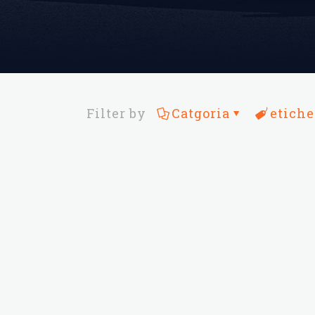
Filter by
Catgoria
etiche