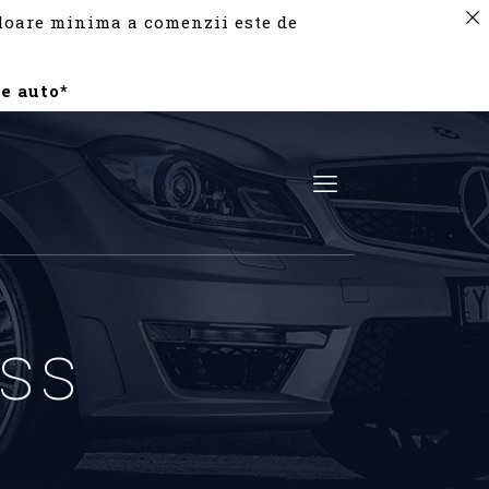
valoare minima a comenzii este de
e auto*
ss