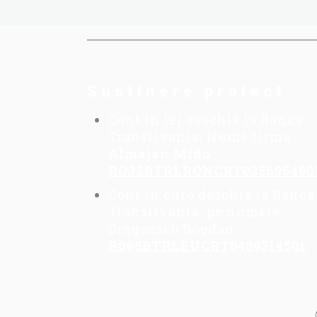
Sustinere proiect
Cont in lei deschis la Banca
Transilvania, Nume firma:
Almajan Mido
:
RO32BTRLRONCRT035696490
Cont in euro deschis la Banca
Transilvania, pe numele
Dragoescu Bogdan:
R065BTRLEUCRT0409314501