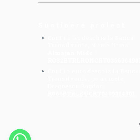
Sustinere proiect
Cont in lei deschis la Banca
Transilvania, Nume firma:
Almajan Mido
:
RO32BTRLRONCRT035696490
Cont in euro deschis la Banca
Transilvania, pe numele
Dragoescu Bogdan:
R065BTRLEUCRT0409314501