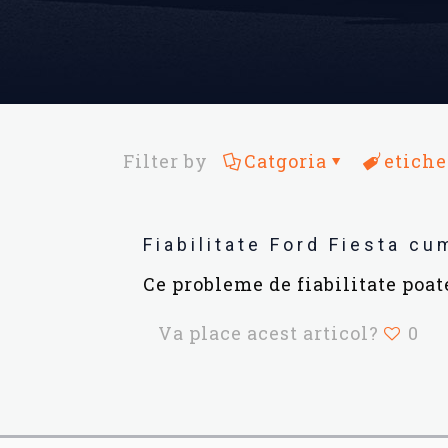
Filter by
Catgoria
etiche
Fiabilitate Ford Fiesta cu
Ce probleme de fiabilitate poa
Va place acest articol?
0