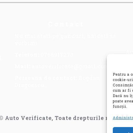
Contact
Nu mai stati pe ganduri, haideti sa
vorbim!
Ac
Telefon:
0768917273
1
se
im
Mail:
autoverificate@gmail.com
in
Pentru a o
Persoana de contact:
Bogdan
co
cookie-uri
Dragoescu.
Consimțăm
va
cum ar fi 
mo
Dacă nu î
poate avea
funcții.
© Auto Verificate, Toate drepturile rezervat
Administr