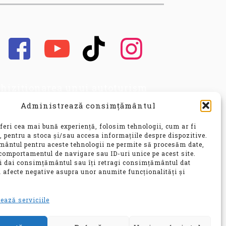
hiziționarea unui autoturism
cond hand, este o decizie
Administrează consimțământul
portantă, care implică nu doar o
vestiție financiară
feri cea mai bună experiență, folosim tehnologii, cum ar fi
nsiderabilă, ci și o alegere ce vă
, pentru a stoca și/sau accesa informațiile despre dispozitive.
ântul pentru aceste tehnologii ne permite să procesăm date,
 influența confortul, siguranța și
comportamentul de navigare sau ID-uri unice pe acest site.
bilitatea pentru ani de zile.
ți dai consimțământul sau îți retragi consimțământul dat
 afecte negative asupra unor anumite funcționalități și
e
ează serviciile