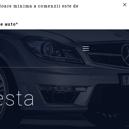
valoare minima a comenzii este de
e auto*
iesta