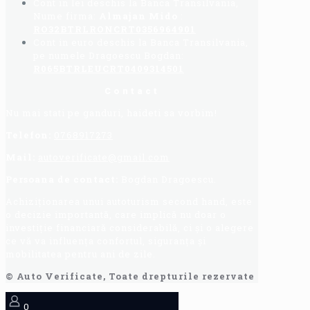
Cont in lei deschis la Banca Transilvania,
Nume firma:
Almajan Mido
:
RO32BTRLRONCRT0356964901
Cont in euro deschis la Banca Transilvania,
pe numele Dragoescu Bogdan:
R065BTRLEUCRT0409314501
Contact
Nu mai stati pe ganduri, haideti sa vorbim!
Telefon:
0768917273
Mail:
autoverificate@gmail.com
Persoana de contact:
Bogdan Dragoescu.
Achiziționarea unui autoturism second hand, este
o decizie importantă, care implică nu doar o
investiție financiară considerabilă, ci și o alegere
ce vă va influența confortul, siguranța și
mobilitatea pentru ani de zile.
© Auto Verificate, Toate drepturile rezervate
0