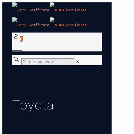
0
0 lei
✕
Toyota