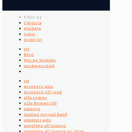
Filter by
Catgoria
etichete
Autor
Arata tot
tot
Blog
Noi pe Youtube
uncategorized
tot
accesorii auto
accesorii off road
alfa romeo
Alfa Romeo 159
ampera
analiza second hand
anunturi auto
anvelope all season
anvelope all season vs iarna