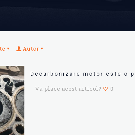
te
Autor
Decarbonizare motor este o p
Va place acest articol?
0