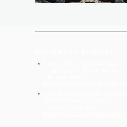
Sustinere proiect
Cont in lei deschis la Banca
Transilvania, Nume firma:
Almajan Mido
:
RO32BTRLRONCRT035696490
Cont in euro deschis la Banca
Transilvania, pe numele
Dragoescu Bogdan:
R065BTRLEUCRT0409314501