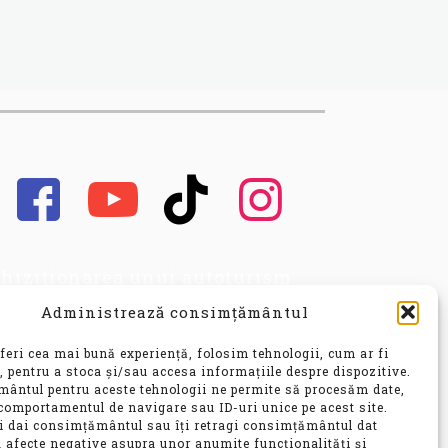
hiziționarea unui autoturism
cond hand, este o decizie
Administrează consimțământul
portantă, care implică nu doar o
vestiție financiară
feri cea mai bună experiență, folosim tehnologii, cum ar fi
nsiderabilă, ci și o alegere ce vă
, pentru a stoca și/sau accesa informațiile despre dispozitive.
ântul pentru aceste tehnologii ne permite să procesăm date,
 influența confortul, siguranța și
comportamentul de navigare sau ID-uri unice pe acest site.
bilitatea pentru ani de zile.
ți dai consimțământul sau îți retragi consimțământul dat
 afecte negative asupra unor anumite funcționalități și