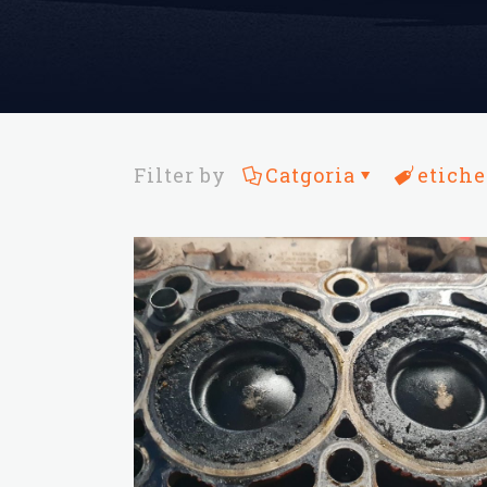
Filter by
Catgoria
etiche