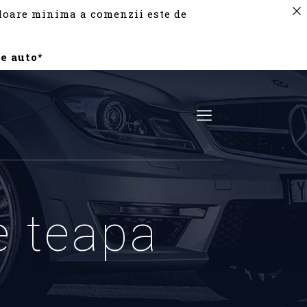
valoare minima a comenzii este de
e auto*
e teapa