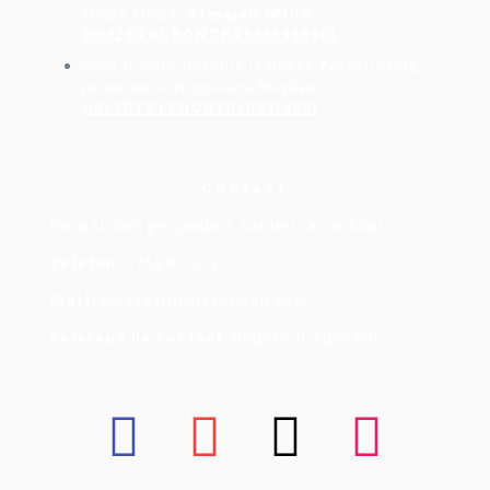
Nume firma:
Almajan Mido
:
RO32BTRLRONCRT0356964901
Cont in euro deschis la Banca Transilvania,
pe numele Dragoescu Bogdan:
R065BTRLEUCRT0409314501
Contact
Nu mai stati pe ganduri, haideti sa vorbim!
Telefon:
0768917273
Mail:
autoverificate@gmail.com
Persoana de contact:
Bogdan Dragoescu.