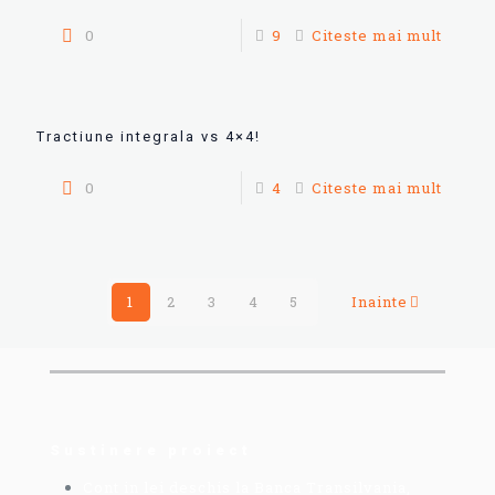
0
9
Citeste mai mult
Tractiune integrala vs 4×4!
0
4
Citeste mai mult
1
2
3
4
5
Inainte
Sustinere proiect
Cont in lei deschis la Banca Transilvania,