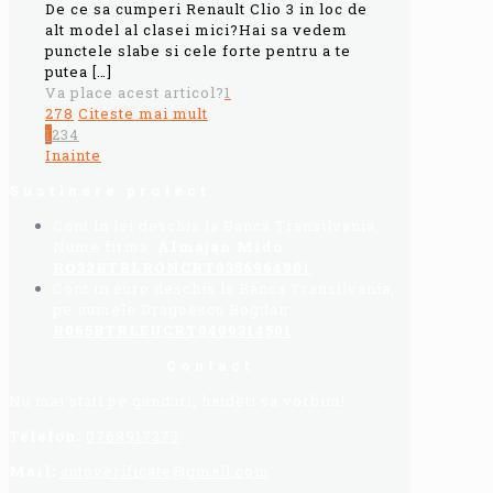
De ce sa cumperi Renault Clio 3 in loc de
alt model al clasei mici?Hai sa vedem
punctele slabe si cele forte pentru a te
putea
[…]
Va place acest articol?
1
278
Citeste mai mult
1
2
3
4
Inainte
Sustinere proiect
Cont in lei deschis la Banca Transilvania,
Nume firma:
Almajan Mido
:
RO32BTRLRONCRT0356964901
Cont in euro deschis la Banca Transilvania,
pe numele Dragoescu Bogdan:
R065BTRLEUCRT0409314501
Contact
Nu mai stati pe ganduri, haideti sa vorbim!
Telefon:
0768917273
Mail:
autoverificate@gmail.com