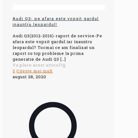
Audi Q3- pe afara este vopsit gardul
inauntru leopardul!
Audi Q3(2012-2016)-raport de service-Pe
afara este vopsit gardul iar inauntru
leopardul? Tocmai ce am finalizat un
raport cu top probleme la prima
generatie de Audi Q3
[…]
Va place acest articol?
0
3
Citeste mai mult
august 28, 2020