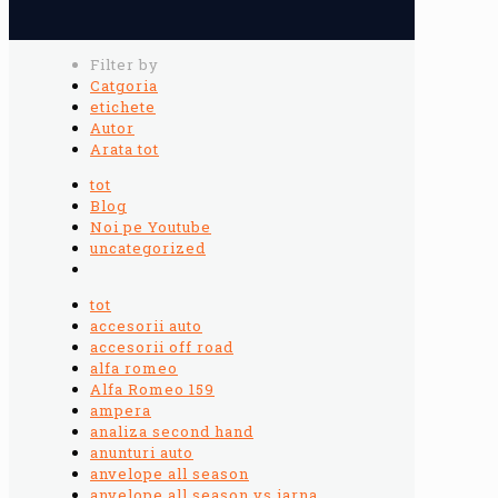
Filter by
Catgoria
etichete
Autor
Arata tot
tot
Blog
Noi pe Youtube
uncategorized
tot
accesorii auto
accesorii off road
alfa romeo
Alfa Romeo 159
ampera
analiza second hand
anunturi auto
anvelope all season
anvelope all season vs iarna