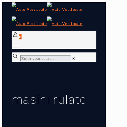
0
0 lei
✕
masini rulate