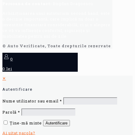
Persoana de contact:
Bogdan Dragoescu.
Achiziționarea unui autoturism second hand, este
o decizie importantă, care implică nu doar o
investiție financiară considerabilă, ci și o alegere
ce vă va influența confortul, siguranța și
mobilitatea pentru ani de zile.
© Auto Verificate, Toate drepturile rezervate
0
0 lei
✕
Autentificare
Nume utilizator sau email
*
Parolă
*
Ține-mă minte
Autentificare
Ai uitat parola?