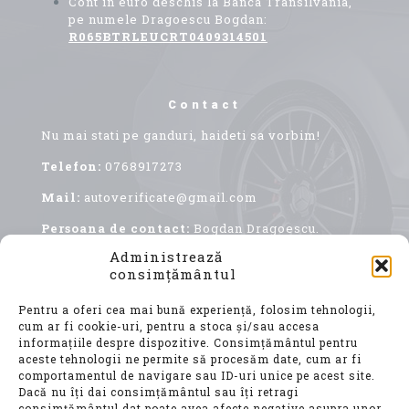
Cont in euro deschis la Banca Transilvania,
pe numele Dragoescu Bogdan:
R065BTRLEUCRT0409314501
Contact
Nu mai stati pe ganduri, haideti sa vorbim!
Telefon:
0768917273
Mail:
autoverificate@gmail.com
Persoana de contact:
Bogdan Dragoescu.
Administrează
consimțământul
Pentru a oferi cea mai bună experiență, folosim tehnologii,
cum ar fi cookie-uri, pentru a stoca și/sau accesa
informațiile despre dispozitive. Consimțământul pentru
aceste tehnologii ne permite să procesăm date, cum ar fi
comportamentul de navigare sau ID-uri unice pe acest site.
Achiziționarea unui autoturism second hand, este
Dacă nu îți dai consimțământul sau îți retragi
o decizie importantă, care implică nu doar o
consimțământul dat poate avea afecte negative asupra unor