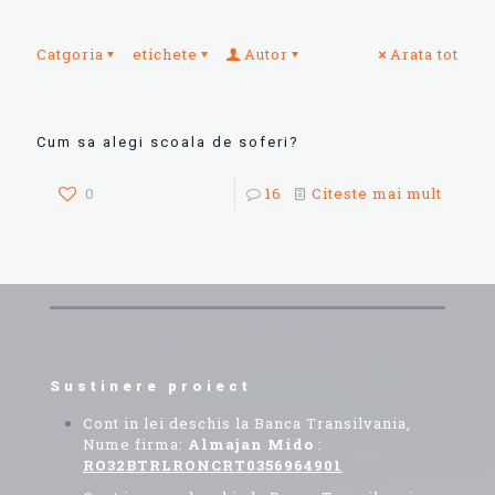
Catgoria
etichete
Autor
Arata tot
Cum sa alegi scoala de soferi?
0
16
Citeste mai mult
Sustinere proiect
Cont in lei deschis la Banca Transilvania,
Nume firma:
Almajan Mido
:
RO32BTRLRONCRT0356964901