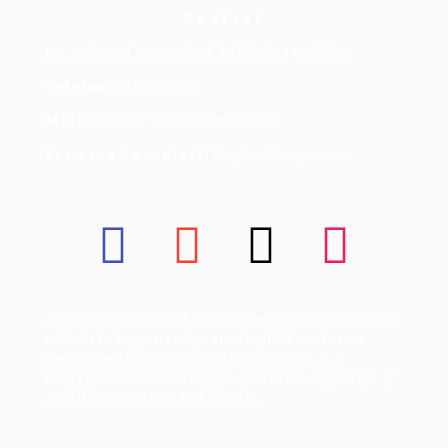
Contact
Nu mai stati pe ganduri, haideti sa vorbim!
Telefon:
0768917273
Mail:
autoverificate@gmail.com
Persoana de contact:
Bogdan Dragoescu.
Achiziționarea unui autoturism second hand, este
o decizie importantă, care implică nu doar o
investiție financiară considerabilă, ci și o
alegere ce vă va influența confortul, siguranța și
mobilitatea pentru ani de zile.