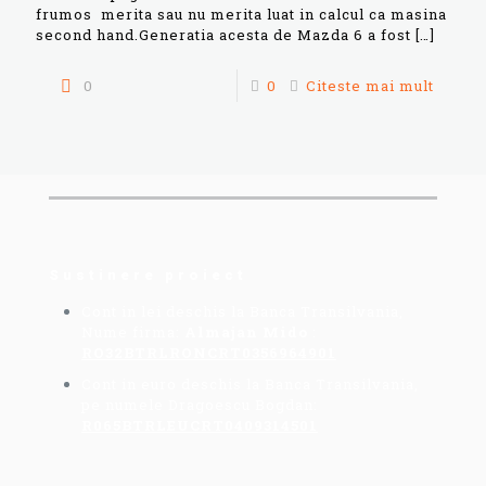
frumos merita sau nu merita luat in calcul ca masina
second hand.Generatia acesta de Mazda 6 a fost
[…]
0
0
Citeste mai mult
Sustinere proiect
Cont in lei deschis la Banca Transilvania,
Nume firma:
Almajan Mido
:
RO32BTRLRONCRT0356964901
Cont in euro deschis la Banca Transilvania,
pe numele Dragoescu Bogdan:
R065BTRLEUCRT0409314501