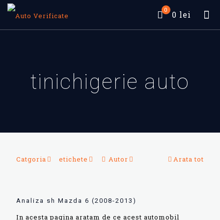
0
0 lei
tinichigerie auto
Catgoria
etichete
Autor
Arata tot
Analiza sh Mazda 6 (2008-2013)
In acesta pagina aratam de ce acest automobil