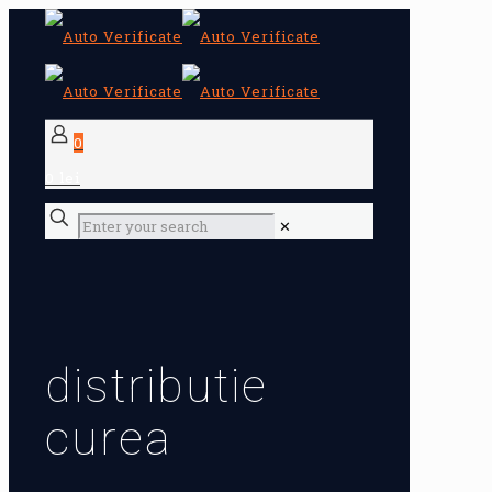
0
0 lei
✕
distributie
curea