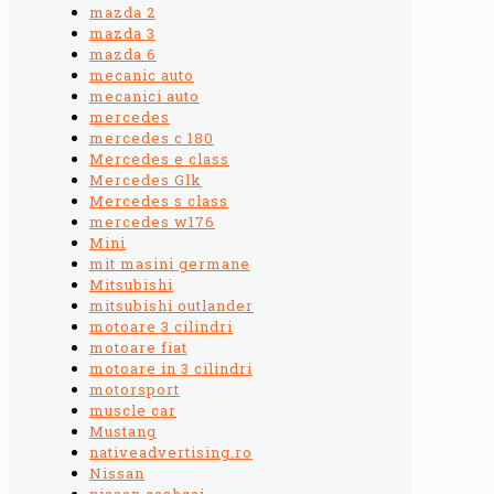
mazda 2
mazda 3
mazda 6
mecanic auto
mecanici auto
mercedes
mercedes c 180
Mercedes e class
Mercedes Glk
Mercedes s class
mercedes w176
Mini
mit masini germane
Mitsubishi
mitsubishi outlander
motoare 3 cilindri
motoare fiat
motoare in 3 cilindri
motorsport
muscle car
Mustang
nativeadvertising.ro
Nissan
nissan qashqai