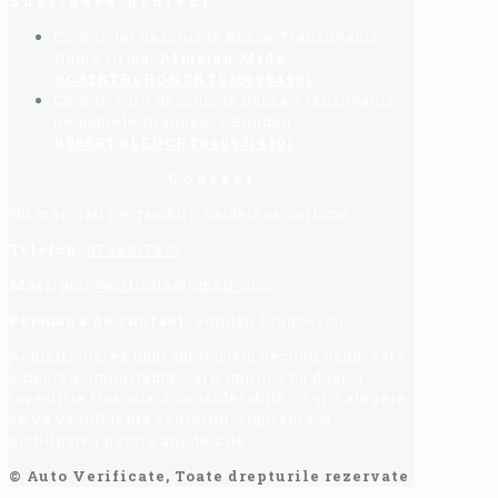
Sustinere proiect
Cont in lei deschis la Banca Transilvania,
Nume firma:
Almajan Mido
:
RO32BTRLRONCRT0356964901
Cont in euro deschis la Banca Transilvania,
pe numele Dragoescu Bogdan:
R065BTRLEUCRT0409314501
Contact
Nu mai stati pe ganduri, haideti sa vorbim!
Telefon:
0768917273
Mail:
autoverificate@gmail.com
Persoana de contact:
Bogdan Dragoescu.
Achiziționarea unui autoturism second hand, este
o decizie importantă, care implică nu doar o
investiție financiară considerabilă, ci și o alegere
ce vă va influența confortul, siguranța și
mobilitatea pentru ani de zile.
© Auto Verificate, Toate drepturile rezervate