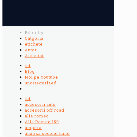
Filter by
Catgoria
etichete
Autor
Arata tot
tot
Blog
Noi pe Youtube
uncategorized
tot
accesorii auto
accesorii off road
alfa romeo
Alfa Romeo 159
ampera
analiza second hand