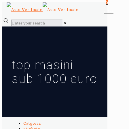
0
0 lei
✕
top masini
sub 1000 euro
Catgoria
etichete