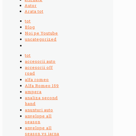
Autor
Arata tot
tot
Blog
Noi pe Youtube
uncategorized
tot
accesorii auto
accesorii off
road
alfa romeo
Alfa Romeo 159
ampera
analiza second
hand
anunturi auto
anvelope all
season
anvelope all
season vs iarna