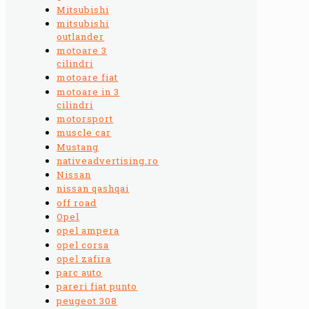
Mitsubishi
mitsubishi
outlander
motoare 3
cilindri
motoare fiat
motoare in 3
cilindri
motorsport
muscle car
Mustang
nativeadvertising.ro
Nissan
nissan qashqai
off road
Opel
opel ampera
opel corsa
opel zafira
parc auto
pareri fiat punto
peugeot 308