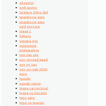
skyactiv
soft motor
spalare filtru dpf
spalatorie auto
spalatorie auto
self service
stage 1
Subaru
supapa egr
suspensie
pneumatica
suv sau sav
suv second hand
suv vs sav
suv-uri sub 3000
euro
suzuki
suzuki jimny
teapa carvertical
teapa cu fiscalul
tepe auto
tepe cu masini