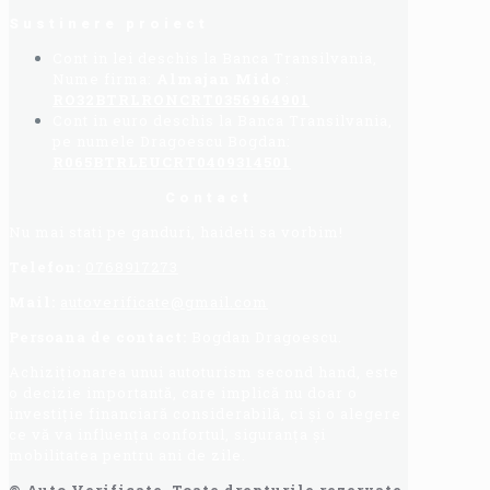
Sustinere proiect
Cont in lei deschis la Banca Transilvania,
Nume firma:
Almajan Mido
:
RO32BTRLRONCRT0356964901
Cont in euro deschis la Banca Transilvania,
pe numele Dragoescu Bogdan:
R065BTRLEUCRT0409314501
Contact
Nu mai stati pe ganduri, haideti sa vorbim!
Telefon:
0768917273
Mail:
autoverificate@gmail.com
Persoana de contact:
Bogdan Dragoescu.
Achiziționarea unui autoturism second hand, este
o decizie importantă, care implică nu doar o
investiție financiară considerabilă, ci și o alegere
ce vă va influența confortul, siguranța și
mobilitatea pentru ani de zile.