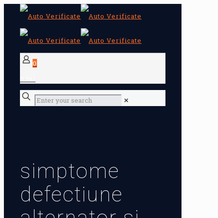
0
0 lei
✕
simptome
defectiune
alternator si