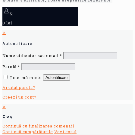
© Auto Verificate, Toate drepturile rezervate
0
0 lei
✕
Autentificare
Nume utilizator sau email
*
Parolă
*
Ține-mă minte
Autentificare
Ai uitat parola?
Creezi un cont?
✕
Coș
Continuă cu finalizarea comenzii
Continuă cumpărăturile
Vezi coșul