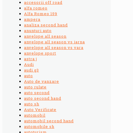
accesorii off road
alfa romeo
Alfa Romeo 159
ampera
analiza second hand
anunturi auto
anvelope all season
anvelope all season vs iarna
anvelope all season vs vara
anvelope sport
astra j
Audi
audi q3
auto
Auto de vanzare
auto rulate
auto second
auto second hand
auto sh
Auto Verificate
automobil
automobil second hand
automobile sh
autoturism