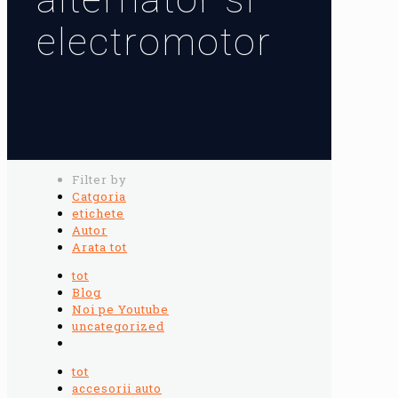
electromotor
Filter by
Catgoria
etichete
Autor
Arata tot
tot
Blog
Noi pe Youtube
uncategorized
tot
accesorii auto