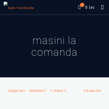
0
0 lei
masini la
comanda
Catgoria
etichete
Autor
Arata tot