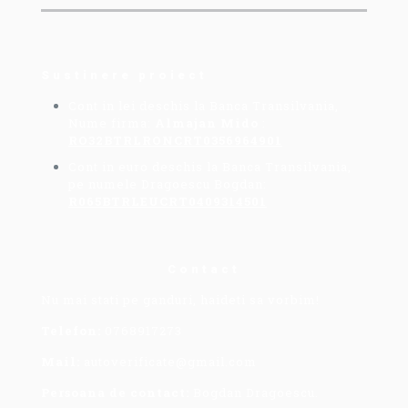
Sustinere proiect
Cont in lei deschis la Banca Transilvania,
Nume firma:
Almajan Mido
:
RO32BTRLRONCRT0356964901
Cont in euro deschis la Banca Transilvania,
pe numele Dragoescu Bogdan:
R065BTRLEUCRT0409314501
Contact
Nu mai stati pe ganduri, haideti sa vorbim!
Telefon:
0768917273
Mail:
autoverificate@gmail.com
Persoana de contact:
Bogdan Dragoescu.