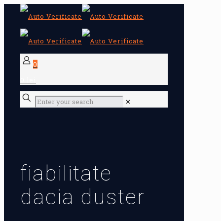
0
0 lei
✕
fiabilitate
dacia duster