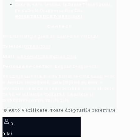
Cont in euro deschis la Banca Transilvania,
pe numele Dragoescu Bogdan:
R065BTRLEUCRT0409314501
Contact
Nu mai stati pe ganduri, haideti sa vorbim!
Telefon:
0768917273
Mail:
autoverificate@gmail.com
Persoana de contact:
Bogdan Dragoescu.
Achiziționarea unui autoturism second hand, este
o decizie importantă, care implică nu doar o
investiție financiară considerabilă, ci și o alegere
ce vă va influența confortul, siguranța și
mobilitatea pentru ani de zile.
© Auto Verificate, Toate drepturile rezervate
0
0 lei