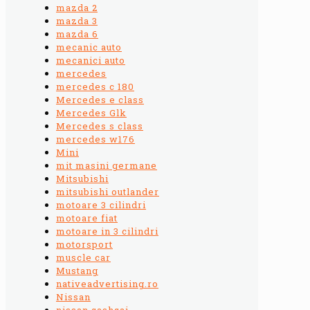
mazda 2
mazda 3
mazda 6
mecanic auto
mecanici auto
mercedes
mercedes c 180
Mercedes e class
Mercedes Glk
Mercedes s class
mercedes w176
Mini
mit masini germane
Mitsubishi
mitsubishi outlander
motoare 3 cilindri
motoare fiat
motoare in 3 cilindri
motorsport
muscle car
Mustang
nativeadvertising.ro
Nissan
nissan qashqai