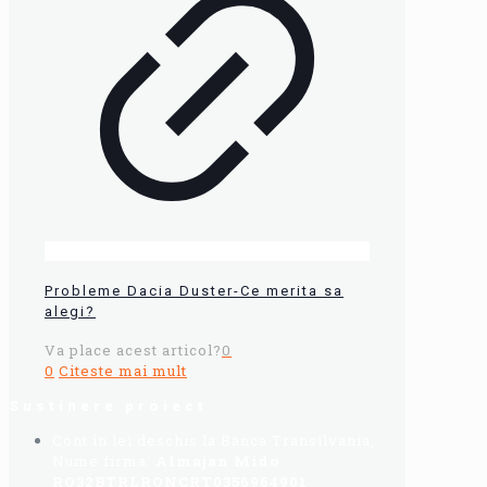
Probleme Dacia Duster-Ce merita sa
alegi?
Va place acest articol?
0
0
Citeste mai mult
Sustinere proiect
Cont in lei deschis la Banca Transilvania,
Nume firma:
Almajan Mido
:
RO32BTRLRONCRT0356964901