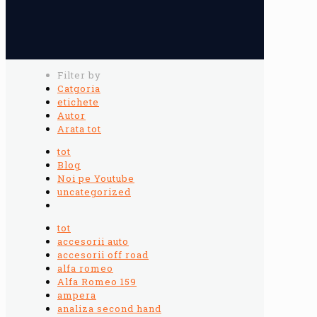
Filter by
Catgoria
etichete
Autor
Arata tot
tot
Blog
Noi pe Youtube
uncategorized
tot
accesorii auto
accesorii off road
alfa romeo
Alfa Romeo 159
ampera
analiza second hand