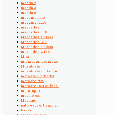
mazda 2
mazda 3
mazda 6
mecanic auto
mecanici auto
mercedes
mercedes c 180
Mercedes e class
Mercedes Glk
Mercedes s class
mercedes w176
Mini
mit masini germane
Mitsubishi
mitsubishi outlander
motoare 3 cilindri
motoare fiat
motoare in 3 cilindri
motorsport
muscle car
Mustang
nativeadvertising.ro
Nissan
nissan qashqai