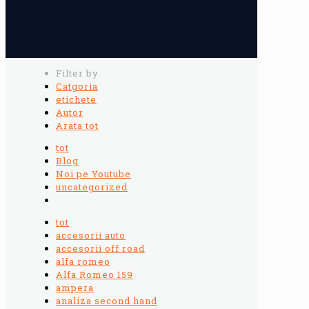
Filter by
Catgoria
etichete
Autor
Arata tot
tot
Blog
Noi pe Youtube
uncategorized
tot
accesorii auto
accesorii off road
alfa romeo
Alfa Romeo 159
ampera
analiza second hand