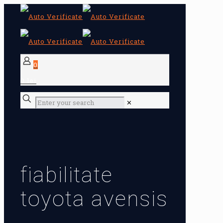
0
0 lei
✕
fiabilitate
toyota avensis