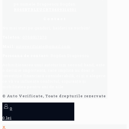
pe numele Dragoescu Bogdan:
R065BTRLEUCRT0409314501
Contact
Nu mai stati pe ganduri, haideti sa vorbim!
Telefon:
0768917273
Mail:
autoverificate@gmail.com
Persoana de contact:
Bogdan Dragoescu.
Achiziționarea unui autoturism second hand, este
o decizie importantă, care implică nu doar o
investiție financiară considerabilă, ci și o alegere
ce vă va influența confortul, siguranța și
mobilitatea pentru ani de zile.
© Auto Verificate, Toate drepturile rezervate
0
0 lei
✕