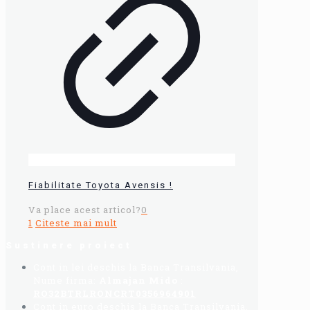
Fiabilitate Toyota Avensis !
Va place acest articol?
0
1
Citeste mai mult
Sustinere proiect
Cont in lei deschis la Banca Transilvania,
Nume firma:
Almajan Mido
:
RO32BTRLRONCRT0356964901
Cont in euro deschis la Banca Transilvania,