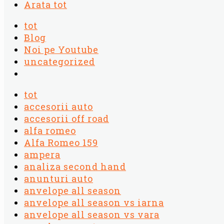
Arata tot
tot
Blog
Noi pe Youtube
uncategorized
tot
accesorii auto
accesorii off road
alfa romeo
Alfa Romeo 159
ampera
analiza second hand
anunturi auto
anvelope all season
anvelope all season vs iarna
anvelope all season vs vara