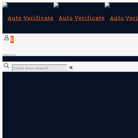
0
0 lei
✕