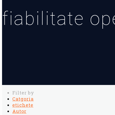
fiabilitate o
Filter by
Catgoria
etichete
Autor