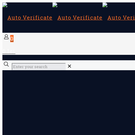
0
0 lei
✕