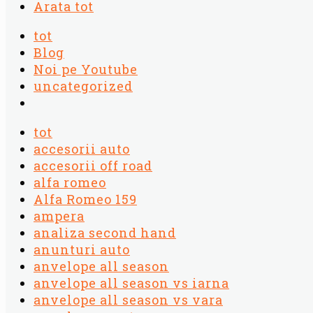
Arata tot
tot
Blog
Noi pe Youtube
uncategorized
tot
accesorii auto
accesorii off road
alfa romeo
Alfa Romeo 159
ampera
analiza second hand
anunturi auto
anvelope all season
anvelope all season vs iarna
anvelope all season vs vara