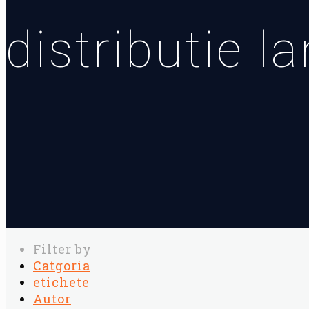
distributie la
Filter by
Catgoria
etichete
Autor